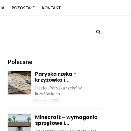
IA
POZOSTAŁE
KONTAKT
Polecane
Paryska rzeka –
krzyżówka i...
Hasło „Paryska rzeka” w
krzyżówkach…
6 sierpnia 2026
Minecraft – wymagania
sprzętowe i...