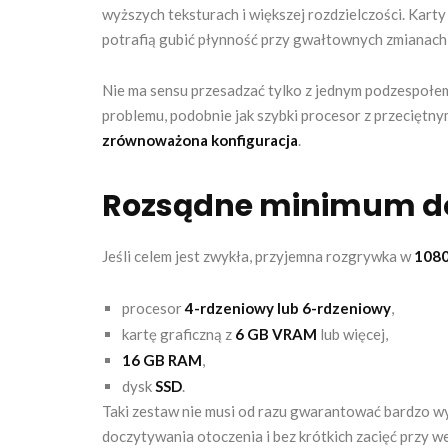
wyższych teksturach i większej rozdzielczości. Karty 
potrafią gubić płynność przy gwałtownych zmianach
Nie ma sensu przesadzać tylko z jednym podzespołe
problemu, podobnie jak szybki procesor z przeciętny
zrównoważona konfiguracja
.
Rozsądne minimum do 
Jeśli celem jest zwykła, przyjemna rozgrywka w
108
procesor
4-rdzeniowy lub 6-rdzeniowy
,
kartę graficzną z
6 GB VRAM
lub więcej,
16 GB RAM
,
dysk
SSD
.
Taki zestaw nie musi od razu gwarantować bardzo wys
doczytywania otoczenia i bez krótkich zacięć przy 