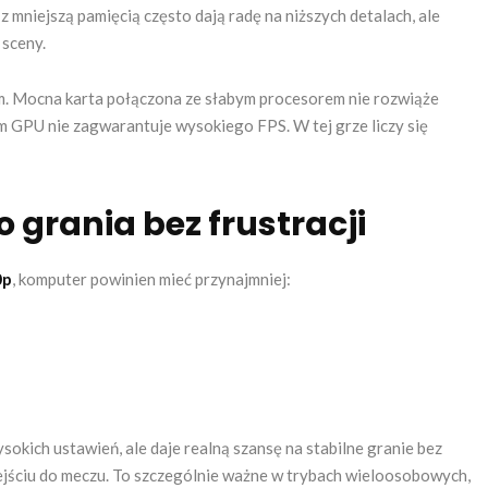
z mniejszą pamięcią często dają radę na niższych detalach, ale
 sceny.
m. Mocna karta połączona ze słabym procesorem nie rozwiąże
m GPU nie zagwarantuje wysokiego FPS. W tej grze liczy się
grania bez frustracji
0p
, komputer powinien mieć przynajmniej:
okich ustawień, ale daje realną szansę na stabilne granie bez
wejściu do meczu. To szczególnie ważne w trybach wieloosobowych,