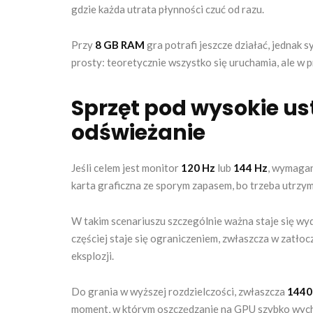
gdzie każda utrata płynności czuć od razu.
Przy
8 GB RAM
gra potrafi jeszcze działać, jednak s
prosty: teoretycznie wszystko się uruchamia, ale w p
Sprzęt pod wysokie us
odświeżanie
Jeśli celem jest monitor
120 Hz
lub
144 Hz
, wymagan
karta graficzna ze sporym zapasem, bo trzeba utrzym
W takim scenariuszu szczególnie ważna staje się wyd
częściej staje się ograniczeniem, zwłaszcza w zatł
eksplozji.
Do grania w wyższej rozdzielczości, zwłaszcza
1440
moment, w którym oszczędzanie na GPU szybko wych