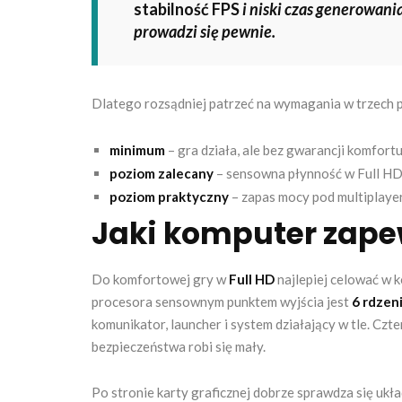
stabilność FPS
i niski czas generowania
prowadzi się pewnie.
Dlatego rozsądniej patrzeć na wymagania w trzech 
minimum
– gra działa, ale bez gwarancji komfortu
poziom zalecany
– sensowna płynność w Full HD
poziom praktyczny
– zapas mocy pod multiplayer
Jaki komputer zape
Do komfortowej gry w
Full HD
najlepiej celować w k
procesora sensownym punktem wyjścia jest
6 rdzen
komunikator, launcher i system działający w tle. Czt
bezpieczeństwa robi się mały.
Po stronie karty graficznej dobrze sprawdza się ukł