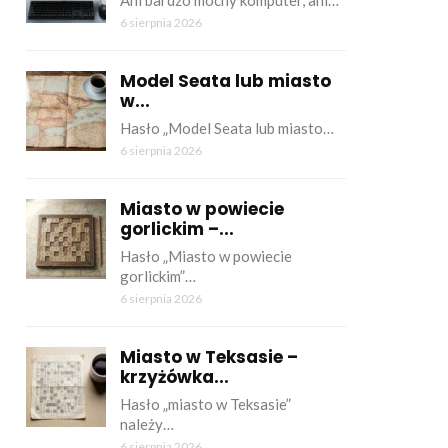
Ani bardzo mocny komputer, ani…
6 sierpnia 2026
Model Seata lub miasto
w...
Hasło „Model Seata lub miasto…
6 sierpnia 2026
Miasto w powiecie
gorlickim –...
Hasło „Miasto w powiecie
gorlickim”…
6 sierpnia 2026
Miasto w Teksasie –
krzyżówka...
Hasło „miasto w Teksasie”
należy…
6 sierpnia 2026