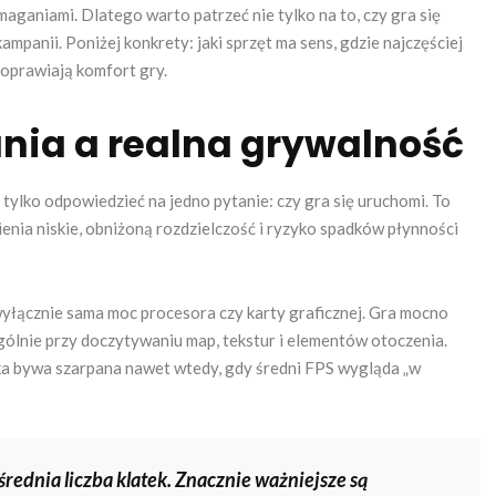
maganiami. Dlatego warto patrzeć nie tylko na to, czy gra się
kampanii. Poniżej konkrety: jaki sprzęt ma sens, gdzie najczęściej
 poprawiają komfort gry.
ia a realna grywalność
tylko odpowiedzieć na jedno pytanie: czy gra się uruchomi. To
enia niskie, obniżoną rozdzielczość i ryzyko spadków płynności
yłącznie sama moc procesora czy karty graficznej. Gra mocno
gólnie przy doczytywaniu map, tekstur i elementów otoczenia.
ka bywa szarpana nawet wtedy, gdy średni FPS wygląda „w
średnia liczba klatek. Znacznie ważniejsze są