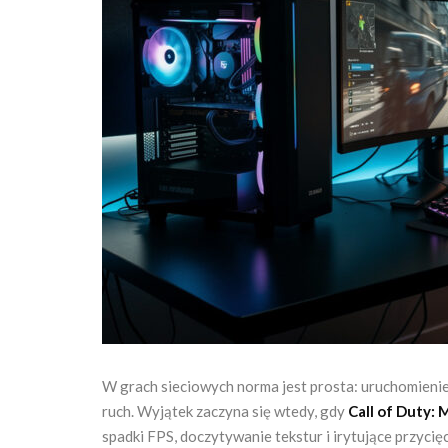
W grach sieciowych norma jest prosta: uruchomienie ty
ruch. Wyjątek zaczyna się wtedy, gdy
Call of Duty:
spadki FPS, doczytywanie tekstur i irytujące przycię