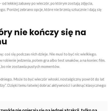
od lekkiej zabawy po wieczór, po którym zostają zdjęcia,
. Poniżej zebrano opcje, które nie brzmią sztucznie i dają się
ry nie kończy się na
nu
 coś się podczas nich dzieje. Nie musi to być nic wielkiego.
robienie jedzenia, potem gra albo test smaków, a na koniec film.
y”, bo nie zostawia pustych momentów.
niego. Może to być wieczór włoski, nostalgiczny powrót do lat
zy”. Dzięki temu łatwiej dobrać aktywności i uniknąć klasycznego
ykle nie opierają się na jednej atrakcji, tylko na