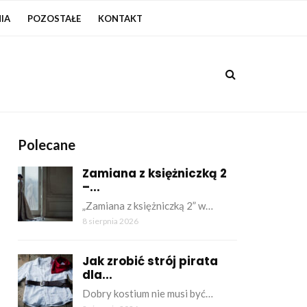
IA
POZOSTAŁE
KONTAKT
Polecane
Zamiana z księżniczką 2
–...
„Zamiana z księżniczką 2” w…
8 sierpnia 2026
Jak zrobić strój pirata
dla...
Dobry kostium nie musi być…