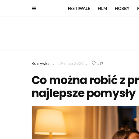
FESTIWALE
FILM
HOBBY
Rozrywka
29 maja 2026
117
/
/
Co można robić z p
najlepsze pomysły