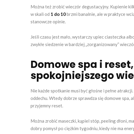
Można też zrobić wieczór degustacyjny. Kupienie kilk
w skali od
1 do 10
brzmi banalnie, ale w praktyce wci
stanowcze opinie.
Jeśli czasu jest mało, wystarczy upiec ciasteczka al
zwykłe siedzenie w bardziej „zorganizowany” wieczór
Domowe spa i reset,
spokojniejszego wi
Nie każde spotkanie musi być głośne i pełne atrakcji.
oddechu. Wtedy dobrze sprawdza się domowe spa, ale
przyjemny reset.
Można zrobić maseczki, kąpiel stóp, peeling dłoni, m
dobry pomysł po ciężkim tygodniu, kiedy nie ma energ