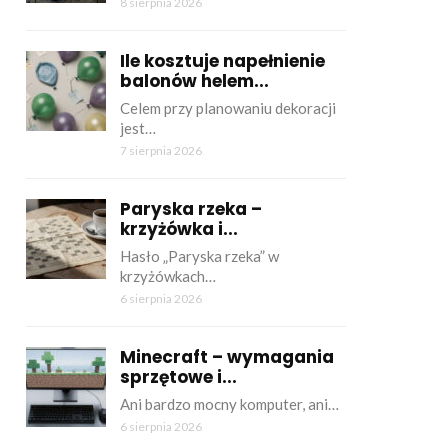
8 sierpnia 2026
Ile kosztuje napełnienie
balonów helem...
Celem przy planowaniu dekoracji
jest…
7 sierpnia 2026
Paryska rzeka –
krzyżówka i...
Hasło „Paryska rzeka” w
krzyżówkach…
6 sierpnia 2026
Minecraft – wymagania
sprzętowe i...
Ani bardzo mocny komputer, ani…
6 sierpnia 2026