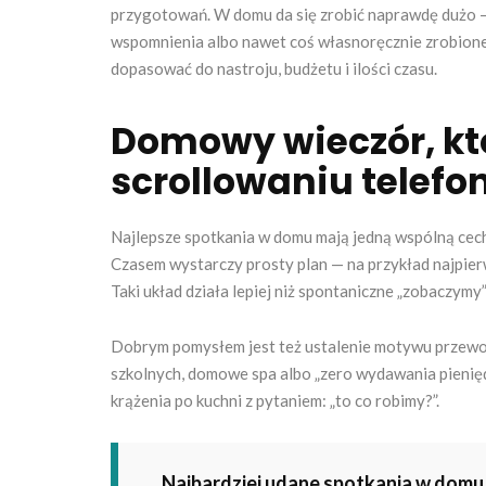
przygotowań. W domu da się zrobić naprawdę dużo — 
wspomnienia albo nawet coś własnoręcznie zrobionego
dopasować do nastroju, budżetu i ilości czasu.
Domowy wieczór, któ
scrollowaniu telefo
Najlepsze spotkania w domu mają jedną wspólną cechę:
Czasem wystarczy prosty plan — na przykład najpierw 
Taki układ działa lepiej niż spontaniczne „zobaczym
Dobrym pomysłem jest też ustalenie motywu przewod
szkolnych, domowe spa albo „zero wydawania pienięd
krążenia po kuchni z pytaniem: „to co robimy?”.
Najbardziej udane spotkania w domu zw