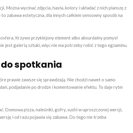
i. Można wycinać zdjęcia, hasła, kolory i układać z nich planszę z
e to zabawa estetyczna, dla innych całkiem sensowny sposób na
tmosfera. Krzywo przyklejony element albo absurdalny pomysł
e jest galerią sztuki, więc nie ma potrzeby robić z tego egzaminu.
 do spotkania
óre prawie zawsze się sprawdzają. Nie chodzi nawet o samo
zadań, podjadanie po drodze i komentowanie efektu. To daje rytm
ać. Domowa pizza, naleśniki, gofry, sushi w uproszczonej wersji,
ersję i od razu pojawia się zabawa. Do tego nie trzeba