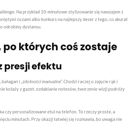
challenge. Na przykład 10-minutowe stylizowanie się nawzajem z
iętymi oczami albo konkurs na najlepszy deser z tego, co akurat
lko odrobiny dystansu.
po których coś zostaje
 presji efektu
ałagan i „zdolności manualne”. Chodzi raczej o zajęcie rąk i
nie kolaży z gazet, ozdabianie notesów, tworzenie wizji podróży
a czy personalizowane etui na telefon. To rzeczy proste, a
pięciu minutach. Przy okazji łatwiej się rozmawia, bo uwaga nie