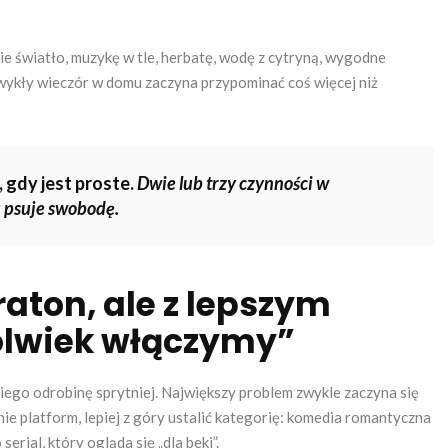
kie światło, muzykę w tle, herbatę, wodę z cytryną, wygodne
zwykły wieczór w domu zaczyna przypominać coś więcej niż
gdy jest proste.
Dwie lub trzy czynności w
u psuje swobodę.
raton, ale z lepszym
olwiek włączymy”
niego odrobinę sprytniej. Największy problem zwykle zaczyna się
ie platform, lepiej z góry ustalić kategorię: komedia romantyczna
serial, który ogląda się „dla beki”.