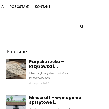
IA
POZOSTAŁE
KONTAKT
Polecane
Paryska rzeka –
krzyżówka i...
Hasło „Paryska rzeka” w
krzyżówkach…
6 sierpnia 2026
Minecraft – wymagania
sprzętowe i...