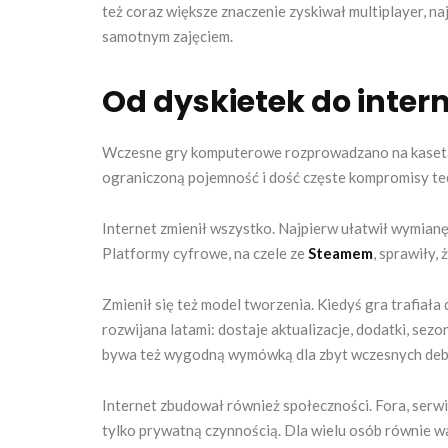
też coraz większe znaczenie zyskiwał multiplayer, n
samotnym zajęciem.
Od dyskietek do inter
Wczesne gry komputerowe rozprowadzano na kasetach
ograniczoną pojemność i dość częste kompromisy tec
Internet zmienił wszystko. Najpierw ułatwił wymianę
Platformy cyfrowe, na czele ze
Steamem
, sprawiły,
Zmienił się też model tworzenia. Kiedyś gra trafiał
rozwijana latami: dostaje aktualizacje, dodatki, sez
bywa też wygodną wymówką dla zbyt wczesnych deb
Internet zbudował również społeczności. Fora, serwis
tylko prywatną czynnością. Dla wielu osób równie wa