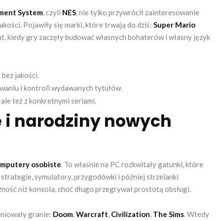
nment System
, czyli
NES
, nie tylko przywrócił zainteresowanie
akości. Pojawiły się marki, które trwają do dziś:
Super Mario
nt, kiedy gry zaczęły budować własnych bohaterów i własny język
bez jakości.
waniu i kontroli wydawanych tytułów.
 ale też z konkretnymi seriami.
 i narodziny nowych
mputery osobiste
. To właśnie na PC rozkwitały gatunki, które
strategie, symulatory, przygodówki i później strzelanki
ość niż konsola, choć długo przegrywał prostotą obsługi.
finiowały granie:
Doom
,
Warcraft
,
Civilization
,
The Sims
. Wtedy