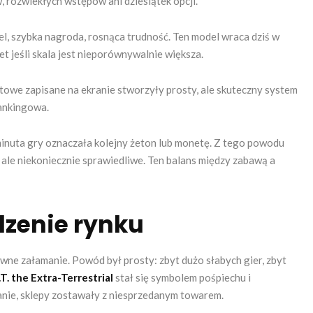
, rozwlekłych wstępów ani dziesiątek opcji.
l, szybka nagroda, rosnąca trudność. Ten model wraca dziś w
t jeśli skala jest nieporównywalnie większa.
towe zapisane na ekranie stworzyły prosty, ale skuteczny system
rankingowa.
minuta gry oznaczała kolejny żeton lub monetę. Z tego powodu
 ale niekoniecznie sprawiedliwe. Ten balans między zabawą a
odzenie rynku
wne załamanie. Powód był prosty: zbyt dużo słabych gier, zbyt
.T. the Extra-Terrestrial
stał się symbolem pośpiechu i
fanie, sklepy zostawały z niesprzedanym towarem.