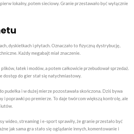
ajpierw lokalny, potem sieciowy. Granie przestawało być wyłącznie
netu
, dyskietkach i płytach. Oznaczało to fizyczną dystrybucję,
hniczne. Każdy megabajt miał znaczenie.
 plików, łatek i modów, a potem całkowicie przebudował sprzedaż.
 że dostęp do gier stał się natychmiastowy.
a do pudełka i w dużej mierze pozostawała skończona. Dziś bywa
ony i poprawki po premierze. To daje twórcom większą kontrolę, ale
iutów.
y wideo, streaming i e-sport sprawiły, że granie przestało być
żne jak sama gra stało się oglądanie innych, komentowanie i