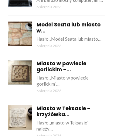
Ani bardzo mocny komputer, ani…
6 sierpnia 2026
Model Seata lub miasto
w...
Hasło „Model Seata lub miasto…
6 sierpnia 2026
Miasto w powiecie
gorlickim –...
Hasło „Miasto w powiecie
gorlickim”…
6 sierpnia 2026
Miasto w Teksasie –
krzyżówka...
Hasło „miasto w Teksasie”
należy…
6 sierpnia 2026