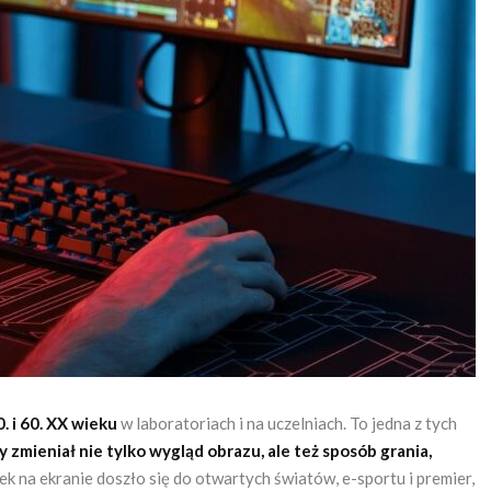
0. i 60. XX wieku
w laboratoriach i na uczelniach. To jedna z tych
zmieniał nie tylko wygląd obrazu, ale też sposób grania,
ek na ekranie doszło się do otwartych światów, e-sportu i premier,