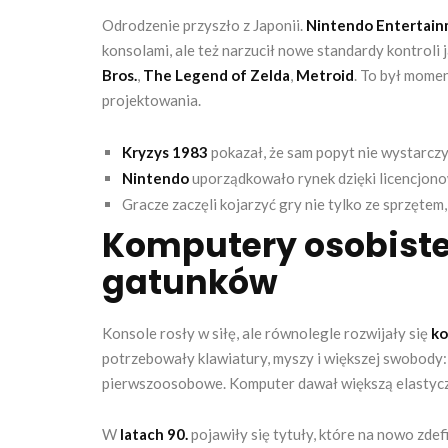
Odrodzenie przyszło z Japonii.
Nintendo Entertai
konsolami, ale też narzucił nowe standardy kontroli j
Bros.
,
The Legend of Zelda
,
Metroid
. To był mome
projektowania.
Kryzys 1983
pokazał, że sam popyt nie wystarczy 
Nintendo
uporządkowało rynek dzięki licencjono
Gracze zaczęli kojarzyć gry nie tylko ze sprzętem,
Komputery osobiste
gatunków
Konsole rosły w siłę, ale równolegle rozwijały się
ko
potrzebowały klawiatury, myszy i większej swobody: 
pierwszoosobowe. Komputer dawał większą elastyczn
W
latach 90.
pojawiły się tytuły, które na nowo zde