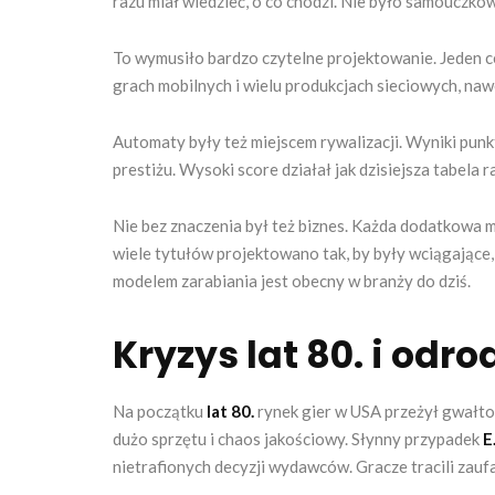
razu miał wiedzieć, o co chodzi. Nie było samouczków
To wymusiło bardzo czytelne projektowanie. Jeden ce
grach mobilnych i wielu produkcjach sieciowych, nawe
Automaty były też miejscem rywalizacji. Wyniki punk
prestiżu. Wysoki score działał jak dzisiejsza tabela 
Nie bez znaczenia był też biznes. Każda dodatkowa 
wiele tytułów projektowano tak, by były wciągające,
modelem zarabiania jest obecny w branży do dziś.
Kryzys lat 80. i odr
Na początku
lat 80.
rynek gier w USA przeżył gwałto
dużo sprzętu i chaos jakościowy. Słynny przypadek
E
nietrafionych decyzji wydawców. Gracze tracili zau