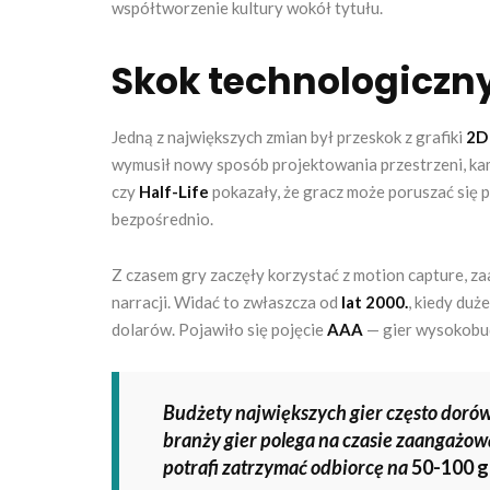
współtworzenie kultury wokół tytułu.
Skok technologiczny
Jedną z największych zmian był przeskok z grafiki
2D
wymusił nowy sposób projektowania przestrzeni, kam
czy
Half-Life
pokazały, że gracz może poruszać się p
bezpośrednio.
Z czasem gry zaczęły korzystać z motion capture, zaa
narracji. Widać to zwłaszcza od
lat 2000.
, kiedy duż
dolarów. Pojawiło się pojęcie
AAA
— gier wysokobu
Budżety największych gier często doró
branży gier polega na czasie zaangażow
potrafi zatrzymać odbiorcę na
50-100 g