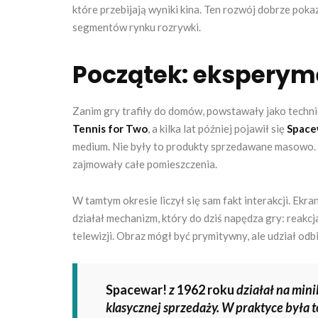
które przebijają wyniki kina. Ten rozwój dobrze poka
segmentów rynku rozrywki.
Początek: eksperym
Zanim gry trafiły do domów, powstawały jako techn
Tennis for Two
, a kilka lat później pojawił się
Space
medium. Nie były to produkty sprzedawane masowo. 
zajmowały całe pomieszczenia.
W tamtym okresie liczył się sam fakt interakcji. Ekran
działał mechanizm, który do dziś napędza gry: reakcj
telewizji. Obraz mógł być prymitywny, ale udział od
Spacewar!
z
1962 roku
działał na min
klasycznej sprzedaży. W praktyce była to