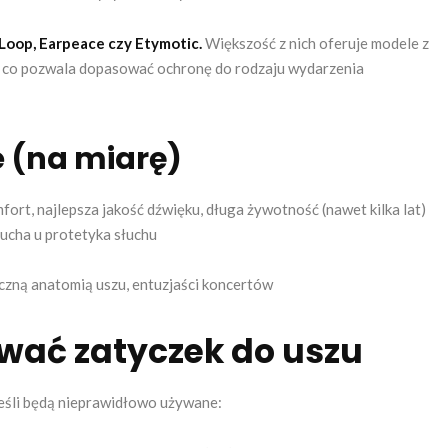
Loop, Earpeace czy Etymotic.
Większość z nich oferuje modele z
), co pozwala dopasować ochronę do rodzaju wydarzenia
e (na miarę)
ort, najlepsza jakość dźwięku, długa żywotność (nawet kilka lat)
ucha u protetyka słuchu
czną anatomią uszu, entuzjaści koncertów
wać zatyczek do uszu
 jeśli będą nieprawidłowo używane: