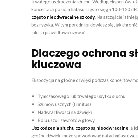
trwałego uszkodzenia słuchu. Według ekspertów, dźw
koncertach poziom hałasu często sięga 100-120 dB
często nieodwracalne szkody.
Na szczęście istniej
bez ryzyka. W tym poradniku dowiesz się, jak chronić
jak ich prawidłowo używać.
Dlaczego ochrona sł
kluczowa
Ekspozycja na głośne dźwięki podczas koncertów mo
Tymczasowego lub trwałego ubytku słuchu
Szumów usznych (tinnitus)
Nadwrażliwości na dźwięki
Bólu uszu i zawrotów głowy
Uszkodzenia słuchu często są nieodwracalne
, a 
głośne dźwięki może spowodować natychmiastowe us