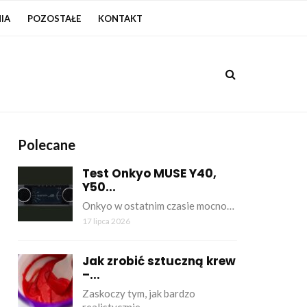
IA
POZOSTAŁE
KONTAKT
Polecane
Test Onkyo MUSE Y40,
Y50...
Onkyo w ostatnim czasie mocno…
17 lipca 2026
Jak zrobić sztuczną krew
–...
Zaskoczy tym, jak bardzo