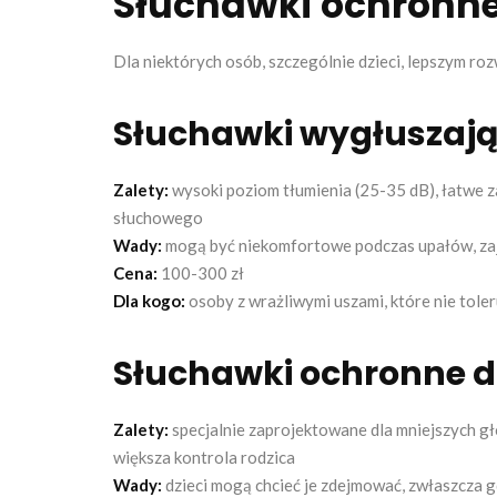
Słuchawki ochronne
Dla niektórych osób, szczególnie dzieci, lepszym r
Słuchawki wygłuszają
Zalety:
wysoki poziom tłumienia (25-35 dB), łatwe za
słuchowego
Wady:
mogą być niekomfortowe podczas upałów, zaj
Cena:
100-300 zł
Dla kogo:
osoby z wrażliwymi uszami, które nie tol
Słuchawki ochronne dl
Zalety:
specjalnie zaprojektowane dla mniejszych głó
większa kontrola rodzica
Wady:
dzieci mogą chcieć je zdejmować, zwłaszcza g