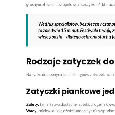
głośnym otoczeniu stopniowo niszczy komórki słuc
Według specjalistów, bezpieczny czas p
to zaledwie 15 minut. Festiwale trwają 
wiele godzin – dlatego ochrona słuchu j
Rodzaje zatyczek do
Na rynku dostępnych jest kilka typów zatyczek ochro
Zatyczki piankowe je
Zalety:
tanie, łatwo dostępne (apteki, drogerie), wy
Wady:
zniekształcają dźwięk, mogą być niewygodne 