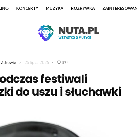
KINO
KONCERTY
MUZYKA
ROZRYWKA
ZAINTERESOWAN
Zdrowie
25 lipca 2025
574
/
/
odczas festiwali
ki do uszu i słuchawki