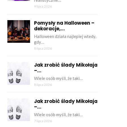
realistycznie…
9 lipca 2026
Pomysły na Halloween –
dekoracje,...
Halloween działa najlepiej wtedy,
gdy…
8 lipca 2026
Jak zrobić ślady Mikołaja
–...
Wiele osób myśli, że taki…
8 lipca 2026
Jak zrobić ślady Mikołaja
–...
Wiele osób myśli, że taki…
7 lipca 2026