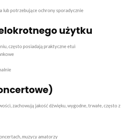
 lub potrzebujące ochrony sporadycznie
ielokrotnego użytku
niu, często posiadają praktyczne etui
iankowe
nalnie
oncertowe)
ości, zachowują jakość dźwięku, wygodne, trwałe, często z
koncertach, muzycy amatorzy