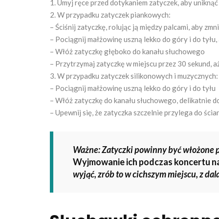
1. Umyj ręce przed dotykaniem zatyczek, aby unikną
2. W przypadku zatyczek piankowych:
– Ściśnij zatyczkę, rolując ją między palcami, aby zmn
– Pociągnij małżowinę uszną lekko do góry i do tył
– Włóż zatyczkę głęboko do kanału słuchowego
– Przytrzymaj zatyczkę w miejscu przez 30 sekund, aż
3. W przypadku zatyczek silikonowych i muzycznych:
– Pociągnij małżowinę uszną lekko do góry i do tyłu
– Włóż zatyczkę do kanału słuchowego, delikatnie d
– Upewnij się, że zatyczka szczelnie przylega do ścia
Ważne: Zatyczki powinny być włożone p
Wyjmowanie ich podczas koncertu na
wyjąć, zrób to w cichszym miejscu, z dal