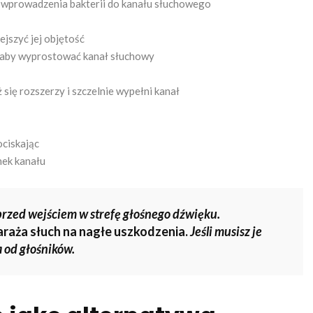
ć wprowadzenia bakterii do kanału słuchowego
iejszyć jej objętość
u, aby wyprostować kanał słuchowy
 się rozszerzy i szczelnie wypełni kanał
ociskając
nek kanału
rzed wejściem w strefę głośnego dźwięku.
raża słuch na nagłe uszkodzenia.
Jeśli musisz je
a od głośników.