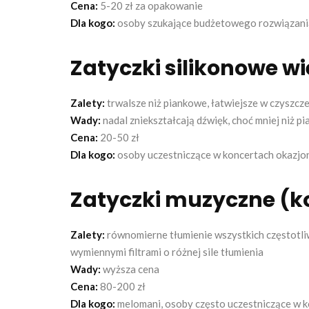
Cena:
5-20 zł za opakowanie
Dla kogo:
osoby szukające budżetowego rozwiązania
Zatyczki silikonowe w
Zalety:
trwalsze niż piankowe, łatwiejsze w czyszcze
Wady:
nadal zniekształcają dźwięk, choć mniej niż p
Cena:
20-50 zł
Dla kogo:
osoby uczestniczące w koncertach okazjo
Zatyczki muzyczne (k
Zalety:
równomierne tłumienie wszystkich częstotliw
wymiennymi filtrami o różnej sile tłumienia
Wady:
wyższa cena
Cena:
80-200 zł
Dla kogo:
melomani, osoby często uczestniczące w 