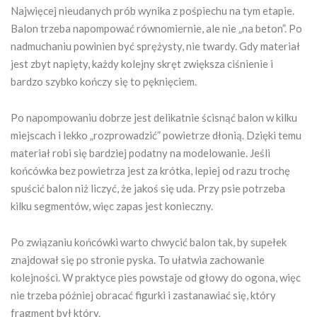
Najwięcej nieudanych prób wynika z pośpiechu na tym etapie.
Balon trzeba napompować równomiernie, ale nie „na beton”. Po
nadmuchaniu powinien być sprężysty, nie twardy. Gdy materiał
jest zbyt napięty, każdy kolejny skręt zwiększa ciśnienie i
bardzo szybko kończy się to pęknięciem.
Po napompowaniu dobrze jest delikatnie ścisnąć balon w kilku
miejscach i lekko „rozprowadzić” powietrze dłonią. Dzięki temu
materiał robi się bardziej podatny na modelowanie. Jeśli
końcówka bez powietrza jest za krótka, lepiej od razu trochę
spuścić balon niż liczyć, że jakoś się uda. Przy psie potrzeba
kilku segmentów, więc zapas jest konieczny.
Po związaniu końcówki warto chwycić balon tak, by supełek
znajdował się po stronie pyska. To ułatwia zachowanie
kolejności. W praktyce pies powstaje od głowy do ogona, więc
nie trzeba później obracać figurki i zastanawiać się, który
fragment był który.