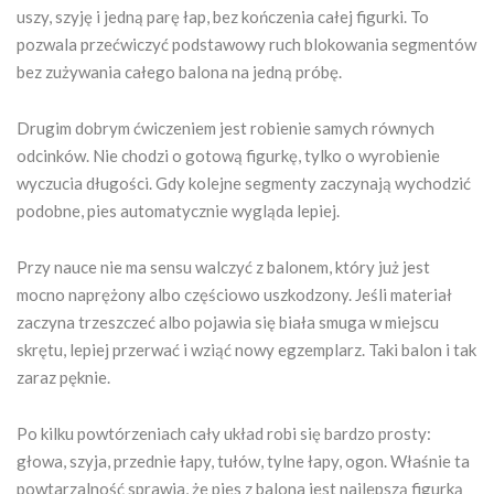
uszy, szyję i jedną parę łap, bez kończenia całej figurki. To
pozwala przećwiczyć podstawowy ruch blokowania segmentów
bez zużywania całego balona na jedną próbę.
Drugim dobrym ćwiczeniem jest robienie samych równych
odcinków. Nie chodzi o gotową figurkę, tylko o wyrobienie
wyczucia długości. Gdy kolejne segmenty zaczynają wychodzić
podobne, pies automatycznie wygląda lepiej.
Przy nauce nie ma sensu walczyć z balonem, który już jest
mocno naprężony albo częściowo uszkodzony. Jeśli materiał
zaczyna trzeszczeć albo pojawia się biała smuga w miejscu
skrętu, lepiej przerwać i wziąć nowy egzemplarz. Taki balon i tak
zaraz pęknie.
Po kilku powtórzeniach cały układ robi się bardzo prosty:
głowa, szyja, przednie łapy, tułów, tylne łapy, ogon. Właśnie ta
powtarzalność sprawia, że pies z balona jest najlepszą figurką