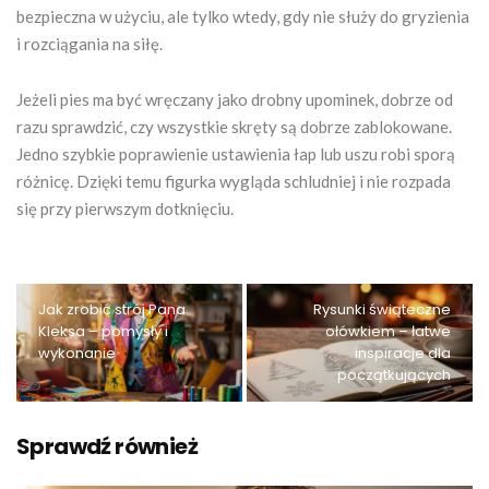
bezpieczna w użyciu, ale tylko wtedy, gdy nie służy do gryzienia
i rozciągania na siłę.
Jeżeli pies ma być wręczany jako drobny upominek, dobrze od
razu sprawdzić, czy wszystkie skręty są dobrze zablokowane.
Jedno szybkie poprawienie ustawienia łap lub uszu robi sporą
różnicę. Dzięki temu figurka wygląda schludniej i nie rozpada
się przy pierwszym dotknięciu.
Jak zrobić strój Pana
Rysunki świąteczne
Kleksa – pomysły i
ołówkiem – łatwe
wykonanie
inspiracje dla
początkujących
Sprawdź również