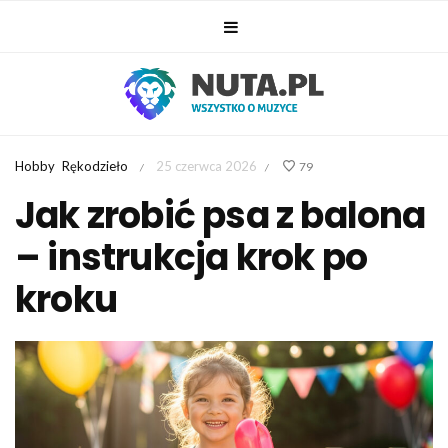
Hobby
Rękodzieło
25 czerwca 2026
79
/
/
Jak zrobić psa z balona
– instrukcja krok po
kroku