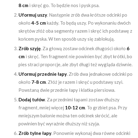
8 cm
i skręć go. To będzie nos i pysk psa.
Uformuj uszy
. Następnie zrób dwa krótsze odcinki po
około
4-5 cm
każdy. To będą uszy. Po wykonaniu dwóch
skrętów złóż oba segmenty razem i skręć ich podstawę z
końcem pyska. W ten sposób uszy się zablokują.
Zrób szyję
. Za głową zostaw odcinek długości około
6
cm
i skręć. Ten fragment nie powinien być zbyt krótki, bo
pies straci proporcje, ale zbyt długi też wygląda dziwnie.
Uformuj przednie łapy
. Zrób dwa jednakowe odcinki po
około
7-8 cm
. Złóż je razem i skręć u podstawy szyi.
Powstaną dwie przednie łapy i klatka piersiowa.
Dodaj tułów
. Za przednimi łapami zostaw dłuższy
fragment, mniej więcej
10-12 cm
. To grzbiet psa. Przy
mniejszym balonie można ten odcinek skrócić, ale
powinien być wyraźnie dłuższy niż szyja.
Zrób tylne łapy
. Ponownie wykonaj dwa równe odcinki