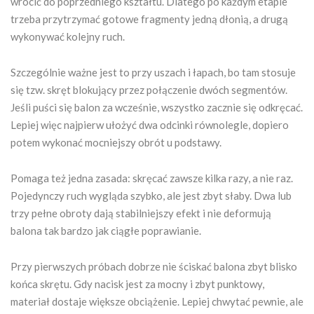
wrócić do poprzedniego kształtu. Dlatego po każdym etapie
trzeba przytrzymać gotowe fragmenty jedną dłonią, a drugą
wykonywać kolejny ruch.
Szczególnie ważne jest to przy uszach i łapach, bo tam stosuje
się tzw. skręt blokujący przez połączenie dwóch segmentów.
Jeśli puści się balon za wcześnie, wszystko zacznie się odkręcać.
Lepiej więc najpierw ułożyć dwa odcinki równolegle, dopiero
potem wykonać mocniejszy obrót u podstawy.
Pomaga też jedna zasada: skręcać zawsze kilka razy, a nie raz.
Pojedynczy ruch wygląda szybko, ale jest zbyt słaby. Dwa lub
trzy pełne obroty dają stabilniejszy efekt i nie deformują
balona tak bardzo jak ciągłe poprawianie.
Przy pierwszych próbach dobrze nie ściskać balona zbyt blisko
końca skrętu. Gdy nacisk jest za mocny i zbyt punktowy,
materiał dostaje większe obciążenie. Lepiej chwytać pewnie, ale