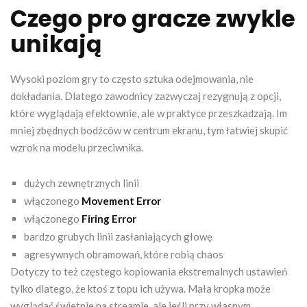
Czego pro gracze zwykle
unikają
Wysoki poziom gry to często sztuka odejmowania, nie
dokładania. Dlatego zawodnicy zazwyczaj rezygnują z opcji,
które wyglądają efektownie, ale w praktyce przeszkadzają. Im
mniej zbędnych bodźców w centrum ekranu, tym łatwiej skupić
wzrok na modelu przeciwnika.
dużych zewnętrznych linii
włączonego
Movement Error
włączonego
Firing Error
bardzo grubych linii zasłaniających głowę
agresywnych obramowań, które robią chaos
Dotyczy to też częstego kopiowania ekstremalnych ustawień
tylko dlatego, że ktoś z topu ich używa. Mała kropka może
wyglądać świetnie na streamie, ale jeśli przy własnym