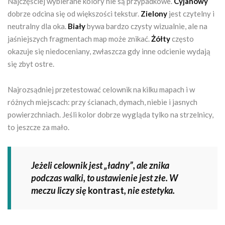
Najczęściej wybierane kolory nie są przypadkowe.
Cyjanowy
dobrze odcina się od większości tekstur.
Zielony
jest czytelny i
neutralny dla oka.
Biały
bywa bardzo czysty wizualnie, ale na
jaśniejszych fragmentach map może znikać.
Żółty
często
okazuje się niedoceniany, zwłaszcza gdy inne odcienie wydają
się zbyt ostre.
Najrozsądniej przetestować celownik na kilku mapach i w
różnych miejscach: przy ścianach, dymach, niebie i jasnych
powierzchniach. Jeśli kolor dobrze wygląda tylko na strzelnicy,
to jeszcze za mało.
Jeżeli celownik jest „ładny”, ale znika
podczas walki, to ustawienie jest złe. W
meczu liczy się
kontrast
, nie estetyka.