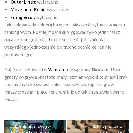
Outer Lines:
wyłączone
Movement Error:
wyłączone
Firing Error:
wyłączone
Taki celownik daje dobrą bazę pod większość sytuacji w meczu
rankingowym. Później można skorygować tylko jedną rzecz
naraz: kolor, grubość albo offset. Lepiej nie zmieniać
wszystkiego jednocześnie, bo trudno ocenić, co realnie
poprawiło grę.
Najlepsze celowniki w
Valorant
nie są skomplikowane. U pro
graczy wygrywa prostota: mały rozmiar, wysoki kontrast i brak
zbędnych efektów. Jeśli celem jest szybsze łapanie głów i
lepszy crosshair placement, właśnie od takich ustawień warto
zacząć.
Jak zmienić nazwę w
Jak bije pionek w
Fortnite – krok po kroku
szachach –