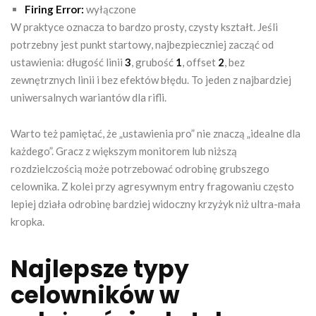
Firing Error:
wyłączone
W praktyce oznacza to bardzo prosty, czysty kształt. Jeśli
potrzebny jest punkt startowy, najbezpieczniej zacząć od
ustawienia: długość linii
3
, grubość
1
, offset
2
, bez
zewnętrznych linii i bez efektów błędu. To jeden z najbardziej
uniwersalnych wariantów dla rifli.
Warto też pamiętać, że „ustawienia pro” nie znaczą „idealne dla
każdego”. Gracz z większym monitorem lub niższą
rozdzielczością może potrzebować odrobinę grubszego
celownika. Z kolei przy agresywnym entry fragowaniu często
lepiej działa odrobinę bardziej widoczny krzyżyk niż ultra-mała
kropka.
Najlepsze typy
celowników w