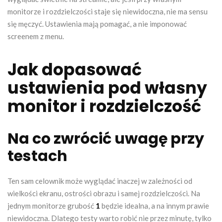
monitorze i rozdzielczości staje się niewidoczna, nie ma sensu
się męczyć. Ustawienia mają pomagać, a nie imponować
screenem z menu.
Jak dopasować
ustawienia pod własny
monitor i rozdzielczość
Na co zwrócić uwagę przy
testach
Ten sam celownik może wyglądać inaczej w zależności od
wielkości ekranu, ostrości obrazu i samej rozdzielczości. Na
jednym monitorze grubość
1
będzie idealna, a na innym prawie
niewidoczna. Dlatego testy warto robić nie przez minutę, tylko