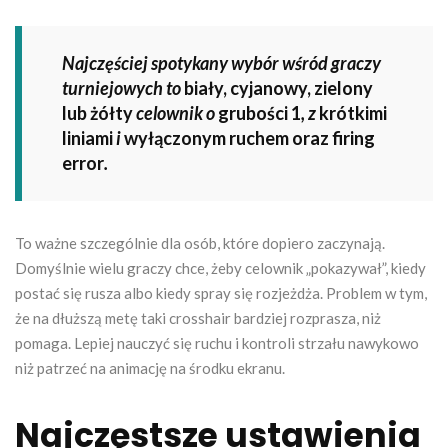
Najczęściej spotykany wybór wśród graczy
turniejowych to
biały, cyjanowy, zielony
lub żółty
celownik o
grubości 1
, z
krótkimi
liniami
i
wyłączonym ruchem oraz firing
error
.
To ważne szczególnie dla osób, które dopiero zaczynają.
Domyślnie wielu graczy chce, żeby celownik „pokazywał”, kiedy
postać się rusza albo kiedy spray się rozjeżdża. Problem w tym,
że na dłuższą metę taki crosshair bardziej rozprasza, niż
pomaga. Lepiej nauczyć się ruchu i kontroli strzału nawykowo
niż patrzeć na animację na środku ekranu.
Najczęstsze ustawienia