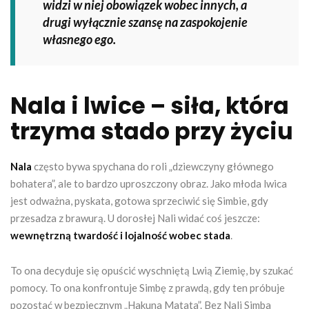
widzi w niej obowiązek wobec innych, a
drugi wyłącznie szansę na zaspokojenie
własnego ego.
Nala i lwice – siła, która
trzyma stado przy życiu
Nala
często bywa spychana do roli „dziewczyny głównego
bohatera”, ale to bardzo uproszczony obraz. Jako młoda lwica
jest odważna, pyskata, gotowa sprzeciwić się Simbie, gdy
przesadza z brawurą. U dorosłej Nali widać coś jeszcze:
wewnętrzną twardość i lojalność wobec stada
.
To ona decyduje się opuścić wyschniętą Lwią Ziemię, by szukać
pomocy. To ona konfrontuje Simbę z prawdą, gdy ten próbuje
pozostać w bezpiecznym „Hakuna Matata”. Bez Nali Simba