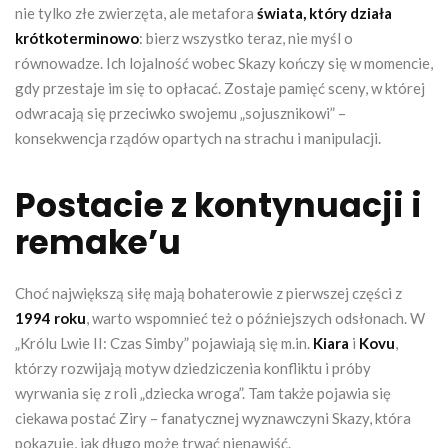
nie tylko złe zwierzęta, ale metafora
świata, który działa
krótkoterminowo
: bierz wszystko teraz, nie myśl o
równowadze. Ich lojalność wobec Skazy kończy się w momencie,
gdy przestaje im się to opłacać. Zostaje pamięć sceny, w której
odwracają się przeciwko swojemu „sojusznikowi” –
konsekwencja rządów opartych na strachu i manipulacji.
Postacie z kontynuacji i
remake’u
Choć największą siłę mają bohaterowie z pierwszej części z
1994 roku
, warto wspomnieć też o późniejszych odsłonach. W
„Królu Lwie II: Czas Simby” pojawiają się m.in.
Kiara
i
Kovu
,
którzy rozwijają motyw dziedziczenia konfliktu i próby
wyrwania się z roli „dziecka wroga”. Tam także pojawia się
ciekawa postać Ziry – fanatycznej wyznawczyni Skazy, która
pokazuje, jak długo może trwać nienawiść.