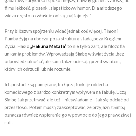
gadatliwy surykatka i spokojniejszy, naiwny guziec. Wnoszą do
filmu lekkość, piosenki, slapstickowy humor. Dla młodszego
widza często to właśnie oni są „najfajniejsi”.
Przy bliższym spojrzeniu widać jednak coś więcej. Timon i
Pumba żyją na uboczu, poza strukturą stada, poza Kręgiem
Życia. Hasło
„Hakuna Matata”
to nie tylko żart, ale filozofia
unikania problemów. Wprowadzają Simbę w świat życia „bez
odpowiedzialności”, ale sami także uciekają przed światem,
który ich odrzucił lub nie rozumie.
Ich postacie są pamiętane, bo łączą funkcję oddechu
komediowego z bardzo konkretnym wpływem na fabułę. Uczą
Simbę, jak przetrwać, ale też – nieświadomie – jak się odciąć od
przeszłości. Potem muszą zaakceptować, że przyjaźń z Simbą
oznacza również wspieranie go w powrocie do jego prawdziwej
roli.