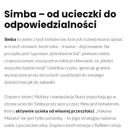
Simba – od ucieczki do
odpowiedzialności
Simba
to jeden z tych bohaterów, których rozwój można opisać
w trzech słowach: beztroska – trauma – dojrzewanie. Na
początku jest typowym „dzieckiem króla”: pewnym siebie,
rozpuszczonym, noszącym w sobie przekonanie, że „kiedyś
wszystko będzie moje”. Uwielbia ryzyko, ignoruje granice
wyznaczone przez dorosłych i podchodzi do swojego
dziedzictwa jak do zabawki.
Dopiero śmierć Mufasy i manipulacja Skazy popychają go w
stronę ucieczki. Simba przez sporą część filmu jest bohaterem,
który
aktywnie ucieka od własnej przeszłości
. „Hakuna
Matata” nie jest tylko piosenką – to jego strategia radzenia
sobie z poczuciem winy. Dopiero konfrontacja z Rafikim i wizja