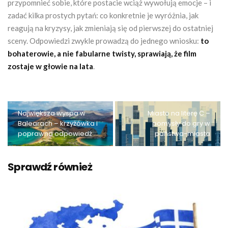
przypomnieć sobie, które postacie wciąż wywołują emocje – i
zadać kilka prostych pytań: co konkretnie je wyróżnia, jak
reagują na kryzysy, jak zmieniają się od pierwszej do ostatniej
sceny. Odpowiedzi zwykle prowadzą do jednego wniosku:
to
bohaterowie, a nie fabularne twisty, sprawiają, że film
zostaje w głowie na lata
.
Największa wyspa w
Miasto na literę C –
Balearach – krzyżówka i
pomysły do gry w
poprawna odpowiedź
państwa-miasta
Sprawdź również