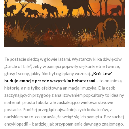
Te postacie siedzą w głowie latami. Wystarczy kilka dźwięków
„Circle of Life”, żeby w pamięci pojawiły się konkretne twarze,
głosy i sceny, jakby film był oglądany wczoraj.
„Król Lew”
buduje emocje przede wszystkim bohaterami
– to oni niosą
historię, a nie tylko efektowna animacja i muzyka. Dla osób
zaczynających przygodę z analizowaniem popkultury to idealny
materiał: prosta fabuła, ale zaskakująco wielowarstwowe
postacie. Poniżej przegląd najważniejszych bohaterów, z
naciskiem na to, co sprawia, że wciąż się ich pamięta. Bez suchej
encyklopedii – bardziej jak przypomnienie dawnego znajomego.