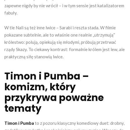
zapewne nigdy by nie wrócił – i w tym sensie jest katalizatorem
fabuły.
W tle Nali są też inne lwice – Sarabi i reszta stada. W filmie
pokazane subtelnie, ale to właśnie one realnie „utrzymują”
królestwo: polują, opiekują się młodymi, próbują przetrwać
rządy Skazy. To ciekawy kontrast: formalnie królem jest lew, ale
praktyczną siłę stanowią lwice.
Timon i Pumba –
komizm, który
przykrywa poważne
tematy
Timon i Pumba
to z pozoru klasyczny komediowy duet: drobny,