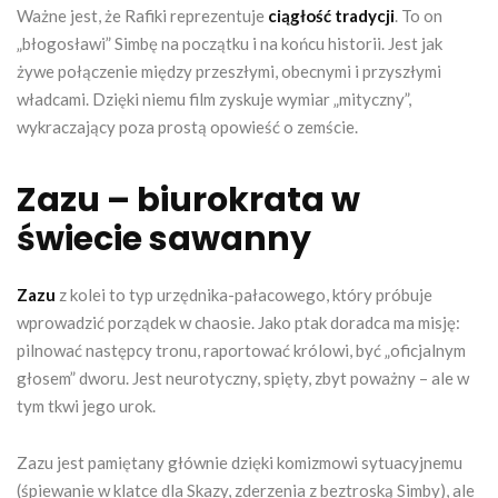
Ważne jest, że Rafiki reprezentuje
ciągłość tradycji
. To on
„błogosławi” Simbę na początku i na końcu historii. Jest jak
żywe połączenie między przeszłymi, obecnymi i przyszłymi
władcami. Dzięki niemu film zyskuje wymiar „mityczny”,
wykraczający poza prostą opowieść o zemście.
Zazu – biurokrata w
świecie sawanny
Zazu
z kolei to typ urzędnika-pałacowego, który próbuje
wprowadzić porządek w chaosie. Jako ptak doradca ma misję:
pilnować następcy tronu, raportować królowi, być „oficjalnym
głosem” dworu. Jest neurotyczny, spięty, zbyt poważny – ale w
tym tkwi jego urok.
Zazu jest pamiętany głównie dzięki komizmowi sytuacyjnemu
(śpiewanie w klatce dla Skazy, zderzenia z beztroską Simby), ale