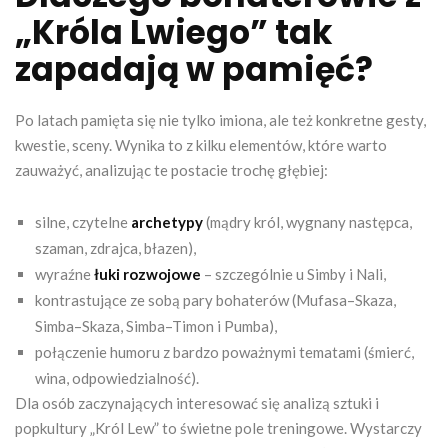
„Króla Lwiego” tak
zapadają w pamięć?
Po latach pamięta się nie tylko imiona, ale też konkretne gesty,
kwestie, sceny. Wynika to z kilku elementów, które warto
zauważyć, analizując te postacie trochę głębiej:
silne, czytelne
archetypy
(mądry król, wygnany następca,
szaman, zdrajca, błazen),
wyraźne
łuki rozwojowe
– szczególnie u Simby i Nali,
kontrastujące ze sobą pary bohaterów (Mufasa–Skaza,
Simba–Skaza, Simba–Timon i Pumba),
połączenie humoru z bardzo poważnymi tematami (śmierć,
wina, odpowiedzialność).
Dla osób zaczynających interesować się analizą sztuki i
popkultury „Król Lew” to świetne pole treningowe. Wystarczy