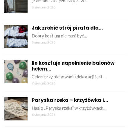
„Zamiana z księżniczką 2” w…
8 sierpnia 2026
Jak zrobić strój pirata dla...
Dobry kostium nie musi być…
8 sierpnia 2026
Ile kosztuje napełnienie balonów
helem...
Celem przy planowaniu dekoracji jest…
7 sierpnia 2026
Paryska rzeka – krzyżówka i...
Hasło „Paryska rzeka” w krzyżówkach…
6 sierpnia 2026