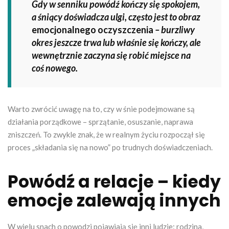
Gdy w senniku powódź kończy się spokojem,
a śniący doświadcza ulgi, często jest to obraz
emocjonalnego oczyszczenia
– burzliwy
okres jeszcze trwa lub właśnie się kończy, ale
wewnętrznie zaczyna się robić miejsce na
coś nowego.
Warto zwrócić uwagę na to, czy w śnie podejmowane są
działania porządkowe – sprzątanie, osuszanie, naprawa
zniszczeń. To zwykle znak, że w realnym życiu rozpoczął się
proces „składania się na nowo” po trudnych doświadczeniach.
Powódź a relacje – kiedy
emocje zalewają innych
W wielu snach o powodzi pojawiają się inni ludzie: rodzina,