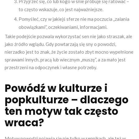
Przyjrzeć się, co lub kogo w śnie próbuje się ratować –
to często wskazuje, co jest najważniejsze.
Pomyśleć, czy w jakiejś sferze nie ma poczucia „zalania
obowiązkami”, oczekiwaniami, informacjami.
Takie podejście pozwala wykorzystać sen nie jako straszak, ale
jako źródło wglądu. Gdy powtarzają się sny o powodzi,
nierzadko jest to znak, że życie zostało zbyt mocno wypełnione
sprawami innych, pracą lub wiecznym „muszę”, a za mało jest
przestrzeni na odpoczynek i własne potrzeby.
Powódź w kulturze i
popkulturze – dlaczego
ten motyw tak często
wraca?
Motyw powodzi pojawia się nie tylko w sennikach, ale też w