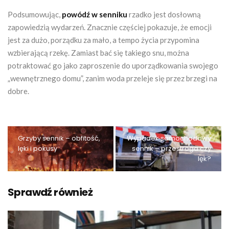
Podsumowując,
powódź w senniku
rzadko jest dosłowną
zapowiedzią wydarzeń. Znacznie częściej pokazuje, że emocji
jest za dużo, porządku za mało, a tempo życia przypomina
wzbierającą rzekę. Zamiast bać się takiego snu, można
potraktować go jako zaproszenie do uporządkowania swojego
„wewnętrznego domu”, zanim woda przeleje się przez brzegi na
dobre.
Grzyby sennik – obfitość,
Wypadek samochodowy
lęki i pokusy
sennik – przestroga czy
lęk?
Sprawdź również