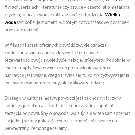
filmach, serialach, literaturze czy sztuce – często jako metafora
kryzysu, końca pewnej epoki, ale także odrodzenia.
Wielka
woda
symbolizuje moment, w którym dotychczasowy porządek
przestaje działać.
W filmach katastroficznych powódź zwykle oznacza
konieczność zmiany perspektywy: bohaterowie
przewartościowują swoje życie, relacje, priorytety. Podobnie w
snach – nagły żywioł zmusza do postawienia pytań: co
naprawdę jest ważne, czego trzyma się tylko z przyzwyczajenia,
co dawno wymagało zmiany, ale brakowało odwagi.
Dlatego w kulturze motyw powodzi jest tak nośny: łączy w
sobie lęk przed utratą kontroli i jednocześnie pragnienie
zaczęcia od nowa. Sny o powodzi wpisują się w ten sam schemat
– z jednej strony pokazują chaos, z drugiej dają szansę na
wewnętrzny „remont generalny”.