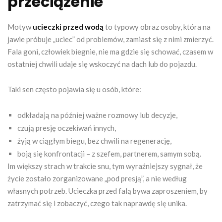
przeciążenie
Motyw
ucieczki przed wodą
to typowy obraz osoby, która na
jawie próbuje „uciec” od problemów, zamiast się z nimi zmierzyć.
Fala goni, człowiek biegnie, nie ma gdzie się schować, czasem w
ostatniej chwili udaje się wskoczyć na dach lub do pojazdu.
Taki sen często pojawia się u osób, które:
odkładają na później ważne rozmowy lub decyzje,
czują presję oczekiwań innych,
żyją w ciągłym biegu, bez chwili na regenerację,
boją się konfrontacji – z szefem, partnerem, samym sobą.
Im większy strach w trakcie snu, tym wyraźniejszy sygnał, że
życie zostało zorganizowane „pod presją”, a nie według
własnych potrzeb. Ucieczka przed falą bywa zaproszeniem, by
zatrzymać się i zobaczyć, czego tak naprawdę się unika.