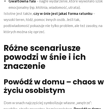
Gwałtowna fala
– nagłe wydarzenie, które wywołało szok
emocjonalny (np. kłótnia, wiadomość, utrata).
Istotne jest także,
czy w śnie jest jakaś forma ratunku
–
wysoki teren, łódź, pomoc innych osób. Jeśli tak,
podświadomość pokazuje nie tylko problem, ale też zasoby, na
których można się oprzeć.
Różne scenariusze
powodzi w śnie i ich
znaczenie
Powódź w domu – chaos w
życiu osobistym
Dom w snach najczęściej symbolizuje własne „wnętrze”:
psychikę, strefę prywatną, bezpieczeństwo.
Powódź w domu