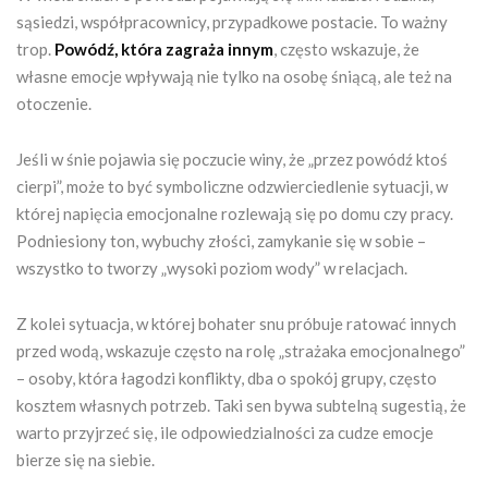
sąsiedzi, współpracownicy, przypadkowe postacie. To ważny
trop.
Powódź, która zagraża innym
, często wskazuje, że
własne emocje wpływają nie tylko na osobę śniącą, ale też na
otoczenie.
Jeśli w śnie pojawia się poczucie winy, że „przez powódź ktoś
cierpi”, może to być symboliczne odzwierciedlenie sytuacji, w
której napięcia emocjonalne rozlewają się po domu czy pracy.
Podniesiony ton, wybuchy złości, zamykanie się w sobie –
wszystko to tworzy „wysoki poziom wody” w relacjach.
Z kolei sytuacja, w której bohater snu próbuje ratować innych
przed wodą, wskazuje często na rolę „strażaka emocjonalnego”
– osoby, która łagodzi konflikty, dba o spokój grupy, często
kosztem własnych potrzeb. Taki sen bywa subtelną sugestią, że
warto przyjrzeć się, ile odpowiedzialności za cudze emocje
bierze się na siebie.