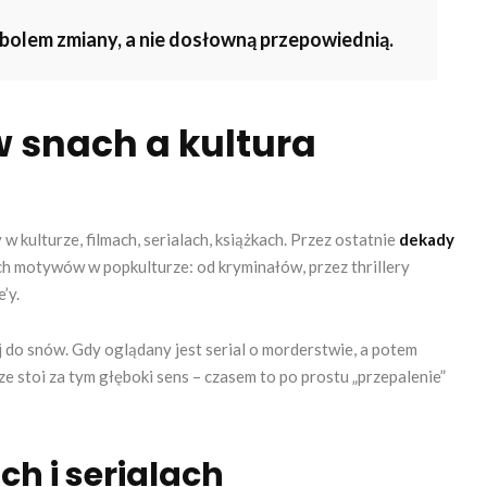
mbolem zmiany, a nie dosłowną przepowiednią.
 snach a kultura
w kulturze, filmach, serialach, książkach. Przez ostatnie
dekady
ch motywów w popkulturze: od kryminałów, przez thrillery
’y.
j do snów. Gdy oglądany jest serial o morderstwie, a potem
e stoi za tym głęboki sens – czasem to po prostu „przepalenie”
ch i serialach