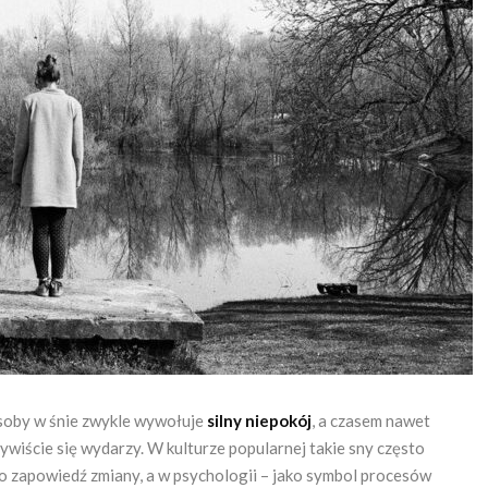
 osoby w śnie zwykle wywołuje
silny niepokój
, a czasem nawet
zywiście się wydarzy. W kulturze popularnej takie sny często
ako zapowiedź zmiany, a w psychologii – jako symbol procesów