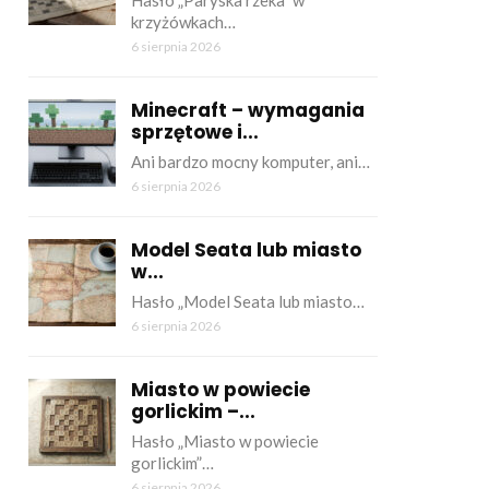
Hasło „Paryska rzeka” w
krzyżówkach…
6 sierpnia 2026
Minecraft – wymagania
sprzętowe i...
Ani bardzo mocny komputer, ani…
6 sierpnia 2026
Model Seata lub miasto
w...
Hasło „Model Seata lub miasto…
6 sierpnia 2026
Miasto w powiecie
gorlickim –...
Hasło „Miasto w powiecie
gorlickim”…
6 sierpnia 2026