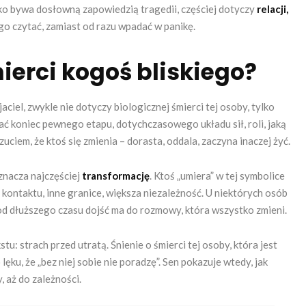
ko bywa dosłowną zapowiedzią tragedii, częściej dotyczy
relacji,
 go czytać, zamiast od razu wpadać w panikę.
ierci kogoś bliskiego?
jaciel, zwykle nie dotyczy biologicznej śmierci tej osoby, tylko
ć koniec pewnego etapu, dotychczasowego układu sił, roli, jaką
zuciem, że ktoś się zmienia – dorasta, oddala, zaczyna inaczej żyć.
znacza najczęściej
transformację
. Ktoś „umiera” w tej symbolice
 kontaktu, inne granice, większa niezależność. U niektórych osób
b od dłuższego czasu dojść ma do rozmowy, która wszystko zmieni.
: strach przed utratą. Śnienie o śmierci tej osoby, która jest
ęku, że „bez niej sobie nie poradzę”. Sen pokazuje wtedy, jak
 aż do zależności.