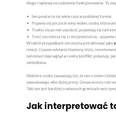
długo i wpływa na codzienne funkcjonowanie. To zwyk
Sen powtarza się wiele razy w podobnej formie.
Pojawia się poczucie winy wobec osoby, która umi
Trudno się po nim uspokoić, pojawiają się natrętne
Treść snu miesza się z rzeczywistością – pojawia 
W takich przypadkach sen można potraktować jako
s
relacji. Czasem odsłania tłumioną złość, resentyment,
natomiast daje wgląd w realny konflikt: pokazuje, jak
zaniedbana.
Niektóre osoby zauważają też, że sen o śmierci blis
zawodowego albo dużej presji. Głowa w nocy robi wó
Taki sen jest bardziej o własnych granicach wytrzyma
Jak interpretować t