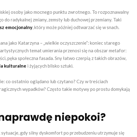
bliskiej osoby jako mocnego punktu zwrotnego. To rozpoznawalny
o do radykalnej zmiany, zemsty lub duchowej przemiany. Taki
sz emocjonalny
, który może później odtwarzać się w snach.
na jako Katarzyna – „wielkie oczyszczenie”: koniec starego
 artystycznych temat umierania przenosi się na obszar metafor:
ci, pęka społeczna fasada. Sny łatwo czerpią z takich obrazów,
a kulturalne
i żyjących blisko sztuki.
ie: co ostatnio oglądano lub czytano? Czy w treściach
, tragicznych wypadków? Często takie motywy po prostu domykają
 naprawdę niepokoi?
k sytuacje, gdy silny dyskomfort po przebudzeniu utrzymuje się