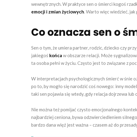
wewnętrznych. W praktyce sen o śmierci kogoś rzad
emocji i zmian życiowych
. Warto więc wiedzieć, jak
Co oznacza sen o śm
Sen o tym, że umiera partner, rodzic, dziecko czy przy
jakiegoś
końca
w obszarze relacji. Może sygnalizowa
ta osoba pełni w życiu. Często jest to związane z poc
W interpretacjach psychologicznych śmierć w śnie o
po to, by mogło się narodzić coś nowego: inny model
taki sen pojawia się wtedy, gdy relacja dojrzewa lu
Nie można też pomijać czysto emocjonalnego kontekstu
najbardziej ceniona, bywa odzwierciedleniem silnego l
bardzo dana więź jest ważna – czasem aż do przesady,