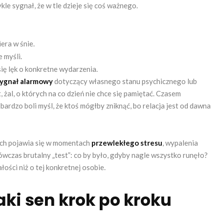
le sygnał, że w tle dzieje się coś ważnego.
era w śnie.
 myśli.
się lęk o konkretne wydarzenia.
ygnał alarmowy
dotyczący własnego stanu psychicznego lub
 żal, o których na co dzień nie chce się pamiętać. Czasem
 bardzo boli myśl, że ktoś mógłby zniknąć, bo relacja jest od dawna
kich pojawia się w momentach
przewlekłego stresu
, wypalenia
wczas brutalny „test”: co by było, gdyby nagle wszystko runęło?
łości niż o tej konkretnej osobie.
aki sen krok po kroku