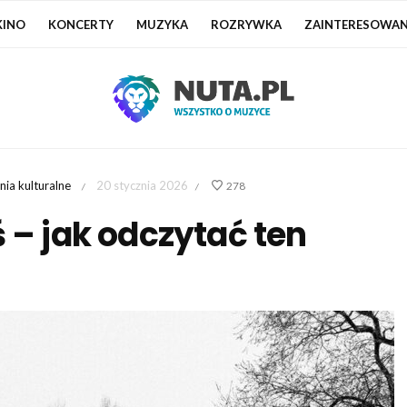
KINO
KONCERTY
MUZYKA
ROZRYWKA
ZAINTERESOWAN
ia kulturalne
20 stycznia 2026
278
/
/
 – jak odczytać ten