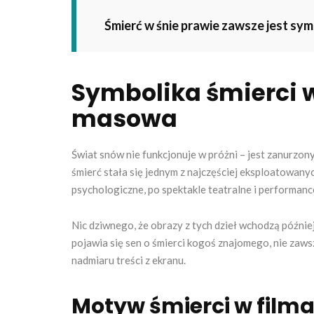
Śmierć w śnie prawie zawsze jest sy
Symbolika śmierci w
masowa
Świat snów nie funkcjonuje w próżni – jest zanurzony 
śmierć stała się jednym z najczęściej eksploatowany
psychologiczne, po spektakle teatralne i performance
Nic dziwnego, że obrazy z tych dzieł wchodzą późnie
pojawia się sen o śmierci kogoś znajomego, nie zawsz
nadmiaru treści z ekranu.
Motyw śmierci w filma