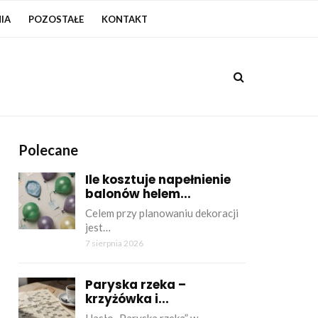
IA
POZOSTAŁE
KONTAKT
Polecane
Ile kosztuje napełnienie
balonów helem...
Celem przy planowaniu dekoracji
jest…
7 sierpnia 2026
Paryska rzeka –
krzyżówka i...