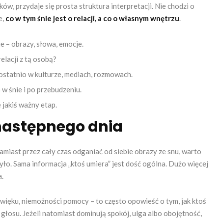
ków, przydaje się prosta struktura interpretacji. Nie chodzi o
e,
co w tym śnie jest o relacji, a co o własnym wnętrzu
.
e – obrazy, słowa, emocje.
elacji z tą osobą?
ę ostatnio w kulturze, mediach, rozmowach.
 w śnie i po przebudzeniu.
 jakiś ważny etap.
następnego dnia
amiast przez cały czas odganiać od siebie obrazy ze snu, warto
ło. Sama informacja „ktoś umiera” jest dość ogólna. Dużo więcej
a.
dźwięku, niemożności pomocy – to często opowieść o tym, jak ktoś
 głosu. Jeżeli natomiast dominują spokój, ulga albo obojętność,