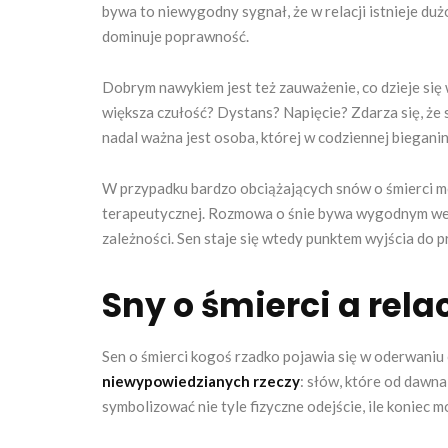
bywa to niewygodny sygnał, że w relacji istnieje duż
dominuje poprawność.
Dobrym nawykiem jest też zauważenie, co dzieje się w
większa czułość? Dystans? Napięcie? Zdarza się, że se
nadal ważna jest osoba, której w codziennej bieganin
W przypadku bardzo obciążających snów o śmierci m
terapeutycznej. Rozmowa o śnie bywa wygodnym wejśc
zależności. Sen staje się wtedy punktem wyjścia do pr
Sny o śmierci a rela
Sen o śmierci kogoś rzadko pojawia się w oderwaniu 
niewypowiedzianych rzeczy
: słów, które od dawna
symbolizować nie tyle fizyczne odejście, ile koniec 