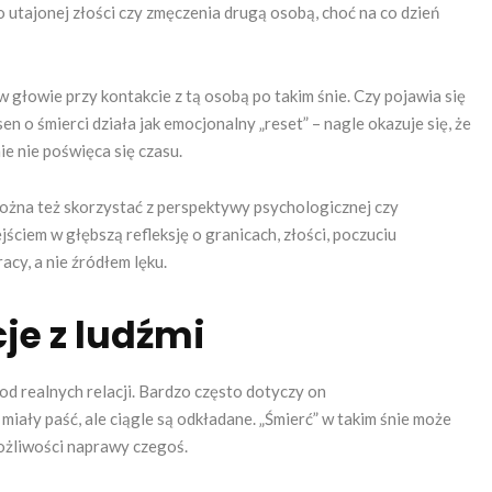
o utajonej złości czy zmęczenia drugą osobą, choć na co dzień
 głowie przy kontakcie z tą osobą po takim śnie. Czy pojawia się
n o śmierci działa jak emocjonalny „reset” – nagle okazuje się, że
ie nie poświęca się czasu.
ożna też skorzystać z perspektywy psychologicznej czy
iem w głębszą refleksję o granicach, złości, poczuciu
acy, a nie źródłem lęku.
cje z ludźmi
od realnych relacji. Bardzo często dotyczy on
 miały paść, ale ciągle są odkładane. „Śmierć” w takim śnie może
możliwości naprawy czegoś.