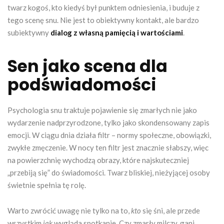
twarz kogoś, kto kiedyś był punktem odniesienia, i buduje z
tego scenę snu. Nie jest to obiektywny kontakt, ale bardzo
subiektywny
dialog z własną pamięcią i wartościami
.
Sen jako scena dla
podświadomości
Psychologia snu traktuje pojawienie się zmarłych nie jako
wydarzenie nadprzyrodzone, tylko jako skondensowany zapis
emocji. W ciągu dnia działa filtr – normy społeczne, obowiązki,
zwykłe zmęczenie. W nocy ten filtr jest znacznie słabszy, więc
na powierzchnię wychodzą obrazy, które najskuteczniej
„przebiją się” do świadomości. Twarz bliskiej, nieżyjącej osoby
świetnie spełnia tę rolę.
Warto zwrócić uwagę nie tylko na to,
kto
się śni, ale przede
wszystkim
jak
wygląda spotkanie. Czy zmarły milczy, gani,