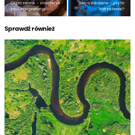
Ciąża sennik – znaczenie
Sen o zdradzie – czy to
snu i interpretacje
ostrzeżenie?
Sprawdź również