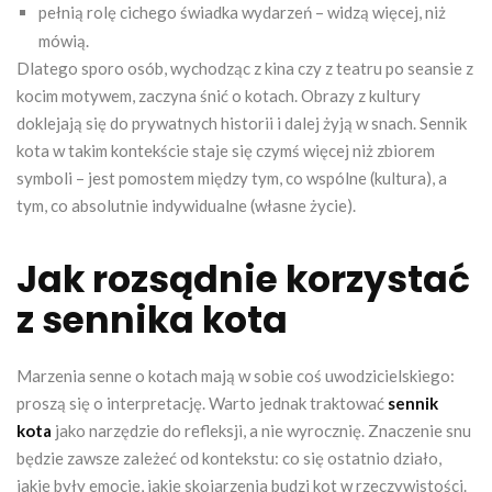
pełnią rolę cichego świadka wydarzeń – widzą więcej, niż
mówią.
Dlatego sporo osób, wychodząc z kina czy z teatru po seansie z
kocim motywem, zaczyna śnić o kotach. Obrazy z kultury
doklejają się do prywatnych historii i dalej żyją w snach. Sennik
kota w takim kontekście staje się czymś więcej niż zbiorem
symboli – jest pomostem między tym, co wspólne (kultura), a
tym, co absolutnie indywidualne (własne życie).
Jak rozsądnie korzystać
z sennika kota
Marzenia senne o kotach mają w sobie coś uwodzicielskiego:
proszą się o interpretację. Warto jednak traktować
sennik
kota
jako narzędzie do refleksji, a nie wyrocznię. Znaczenie snu
będzie zawsze zależeć od kontekstu: co się ostatnio działo,
jakie były emocje, jakie skojarzenia budzi kot w rzeczywistości.