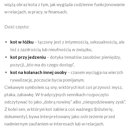
wiążą obraz kota z tym, jak wygląda codzienne funkcjonowanie
w relacjach, w pracy, w finansach.
Dość często:
kot w łóżku
– łączony jest z intymnością, seksualnością, ale
też z zazdrością lub nieufnością w związku,
kot przy jedzeniu
– dotyka tematów zasobów: pieniędzy,
pozycji, „kto ma do czego dostęp”,
kot na kolanach innej osoby
– czasem wyciąga na wierzch
rywalizację, poczucie bycia pomijanym.
Ciekawym symbolem są sny, w których kot coś przynosi: mysz,
ptaka, zabawkę. W tradycyjnych sennikach rozpoczęto
odczytywać to jako „dobrą nowinę” albo „niespodziewany zysk”.
Z kolei sen, w którym kot zabiera coś ważnego (biżuterię,
dokumenty), bywa interpretowany jako ostrzeżenie przed
nadmiernym zaufaniem w interesach lub w relacjach.