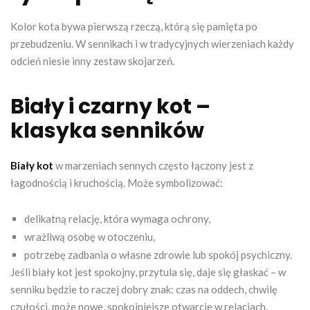
Kolor kota bywa pierwszą rzeczą, którą się pamięta po
przebudzeniu. W sennikach i w tradycyjnych wierzeniach każdy
odcień niesie inny zestaw skojarzeń.
Biały i czarny kot –
klasyka senników
Biały kot
w marzeniach sennych często łączony jest z
łagodnością i kruchością. Może symbolizować:
delikatną relację, która wymaga ochrony,
wrażliwą osobę w otoczeniu,
potrzebę zadbania o własne zdrowie lub spokój psychiczny.
Jeśli biały kot jest spokojny, przytula się, daje się głaskać – w
senniku będzie to raczej dobry znak: czas na oddech, chwilę
czułości, może nowe, spokojniejsze otwarcie w relacjach.