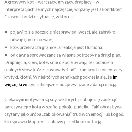
Agresywny kot – warczący, gryzący, drapiący – w
interpretacjach sennych najczęściej wiązany jest z konfliktem.
Czasem chodzi o sytuację, w której:
pojawiło się poczucie niesprawiedliwości, ale zabrakło
odwagi, by to nazwać,
ktoś przekracza granice, a reakcja jest tłumiona,
od dawna sprowadzane są własne potrzeby na drugi plan.
Drapnięcia, krew, ból w śnie o kocie bywają też odbiciem
realnych słów, które „zostawiły ślad” – raniących komentarzy,
krytyki, kłótni. W niektórych sennikach podkreśla się, że
im
więcej krwi
, tym silniejsze emocje związane z daną relacją.
Ciekawym motywem są sny, w których próbuje się zamknąć
agresywnego kota w szafie, pokoju, pudełku. Taki obraz bywa
czytany jako próba „zablokowania” trudnych emocji lub kogoś,
kto sprawia kłopoty – z obawy przed konfrontacją.