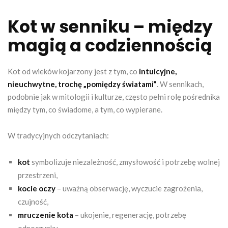
Kot w senniku – między
magią a codziennością
Kot od wieków kojarzony jest z tym, co
intuicyjne,
nieuchwytne, trochę „pomiędzy światami”
. W sennikach,
podobnie jak w mitologii i kulturze, często pełni rolę pośrednika
między tym, co świadome, a tym, co wypierane.
W tradycyjnych odczytaniach:
kot
symbolizuje niezależność, zmysłowość i potrzebę wolnej
przestrzeni,
kocie oczy
– uważną obserwację, wyczucie zagrożenia,
czujność,
mruczenie kota
– ukojenie, regenerację, potrzebę
odpoczynku,