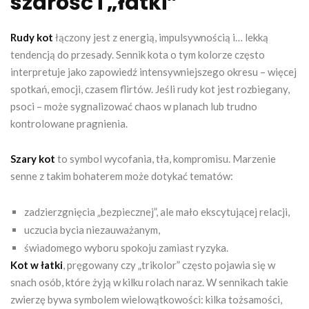
szarość i „łatki”
Rudy kot
łączony jest z energią, impulsywnością i… lekką
tendencją do przesady. Sennik kota o tym kolorze często
interpretuje jako zapowiedź intensywniejszego okresu – więcej
spotkań, emocji, czasem flirtów. Jeśli rudy kot jest rozbiegany,
psoci – może sygnalizować chaos w planach lub trudno
kontrolowane pragnienia.
Szary kot
to symbol wycofania, tła, kompromisu. Marzenie
senne z takim bohaterem może dotykać tematów:
zadzierzgnięcia „bezpiecznej”, ale mało ekscytującej relacji,
uczucia bycia niezauważanym,
świadomego wyboru spokoju zamiast ryzyka.
Kot w łatki
, pręgowany czy „trikolor” często pojawia się w
snach osób, które żyją w kilku rolach naraz. W sennikach takie
zwierzę bywa symbolem wielowątkowości: kilka tożsamości,