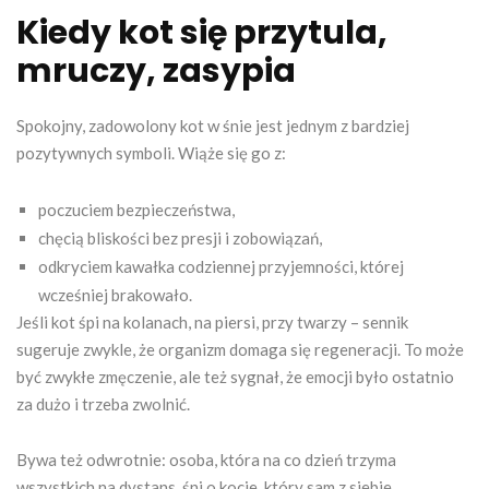
Kiedy kot się przytula,
mruczy, zasypia
Spokojny, zadowolony kot w śnie jest jednym z bardziej
pozytywnych symboli. Wiąże się go z:
poczuciem bezpieczeństwa,
chęcią bliskości bez presji i zobowiązań,
odkryciem kawałka codziennej przyjemności, której
wcześniej brakowało.
Jeśli kot śpi na kolanach, na piersi, przy twarzy – sennik
sugeruje zwykle, że organizm domaga się regeneracji. To może
być zwykłe zmęczenie, ale też sygnał, że emocji było ostatnio
za dużo i trzeba zwolnić.
Bywa też odwrotnie: osoba, która na co dzień trzyma
wszystkich na dystans, śni o kocie, który sam z siebie