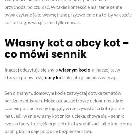
przychodzi po czułość. W takim kontekście marzenie senne
bywa czytane jako wewnętrzne przyzwolenie na to, by wreszcie
coś od kogoś wziąć, a nie tylko dawać.
Własny kot a obcy kot –
co mówi sennik
Inaczej odczytuje się sny o
własnym kocie
, a inaczej te, w
których pojawia się
obcy kot
lub cała gromada zwierząt.
Sen o znanym, domowym kocie zazwyczaj dotyka tematów
bardzo osobistych. Może oznaczać troskę o dom, nostalgię,
czasem poczucie winy (np. gdy w rzeczywistości kota już nie
ma). Jeśli w śnie własny kot znika, ucieka, chowa się – sennik
często łączy to z lękiem przed utratą stabilizacji albo konkretną
osobą, która daje poczucie bezpieczeństwa.