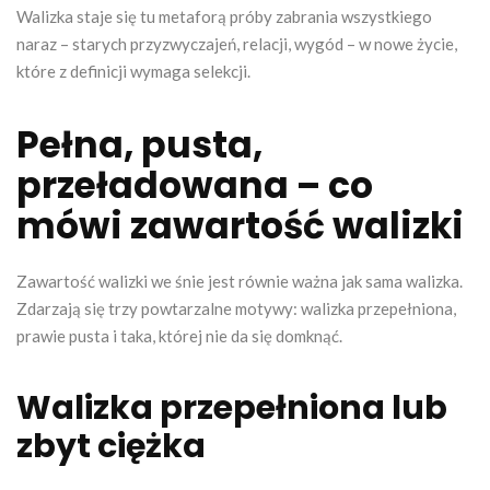
Walizka staje się tu metaforą próby zabrania wszystkiego
naraz – starych przyzwyczajeń, relacji, wygód – w nowe życie,
które z definicji wymaga selekcji.
Pełna, pusta,
przeładowana – co
mówi zawartość walizki
Zawartość walizki we śnie jest równie ważna jak sama walizka.
Zdarzają się trzy powtarzalne motywy: walizka przepełniona,
prawie pusta i taka, której nie da się domknąć.
Walizka przepełniona lub
zbyt ciężka