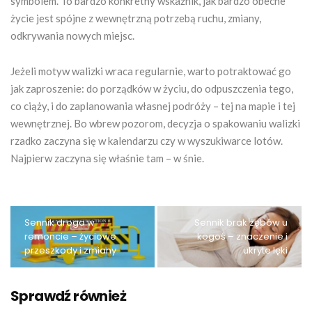
symbolem. To bardzo konkretny wskaźnik, jak bardzo obecne
życie jest spójne z wewnętrzną potrzebą ruchu, zmiany,
odkrywania nowych miejsc.
Jeżeli motyw walizki wraca regularnie, warto potraktować go
jak zaproszenie: do porządków w życiu, do odpuszczenia tego,
co ciąży, i do zaplanowania własnej podróży – tej na mapie i tej
wewnętrznej. Bo wbrew pozorom, decyzja o spakowaniu walizki
rzadko zaczyna się w kalendarzu czy w wyszukiwarce lotów.
Najpierw zaczyna się właśnie tam – w śnie.
Sennik droga w
Sennik brak zębów u
remoncie – życiowe
kogoś – znaczenie i
przeszkody i zmiany
ukryte lęki
Sprawdź również