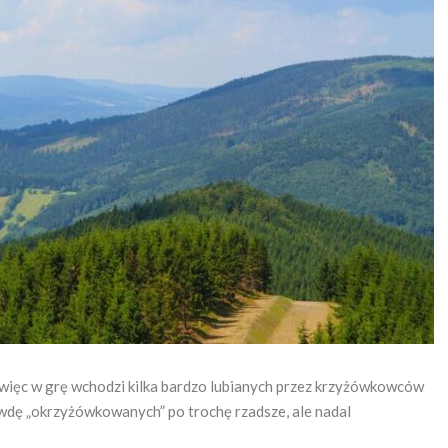
, więc w grę wchodzi kilka bardzo lubianych przez krzyżówkowców
awdę „okrzyżówkowanych” po trochę rzadsze, ale nadal