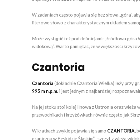
W zadaniach często pojawia się bez słowa „góra”, ab
literowe słowo z charakterystycznym układem samo
Może wystąpić też pod definicjami: „źródłowa góra Wi
widokową”. Warto pamiętać, że w większości krzyżów
Czantoria
Czantoria
(dokładnie Czantoria Wielka) leży przy gr
995 m n.p.m.
i jest jednym z najbardziej rozpoznawa
Na jej stoku stoi kolej linowa z Ustronia oraz wieża
przewodnikach i krzyżówkach równie często jak Skrz
W kratkach zwykle pojawia się samo
CZANTORIA
, 
graniczna w Beskidzie Śląskim”, „szczyt z wieżą wid