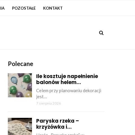
IA
POZOSTAŁE
KONTAKT
Polecane
Ile kosztuje napełnienie
balonów helem...
Celem przy planowaniu dekoracji
jest…
7 sierpnia 2026
Paryska rzeka –
krzyżówka i...