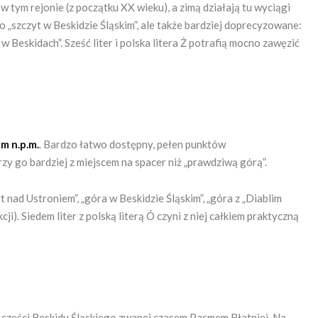
w tym rejonie (z początku XX wieku), a zimą działają tu wyciągi
 „szczyt w Beskidzie Śląskim”, ale także bardziej doprecyzowane:
 Beskidach”. Sześć liter i polska litera Ż potrafią mocno zawęzić
m n.p.m.
. Bardzo łatwo dostępny, pełen punktów
rzy go bardziej z miejscem na spacer niż „prawdziwą górą”.
nad Ustroniem”, „góra w Beskidzie Śląskim”, „góra z „Diablim
i). Siedem liter z polską literą Ó czyni z niej całkiem praktyczną
 części Beskidu Śląskiego zwanej czasem Pasmem Błatniej. Na