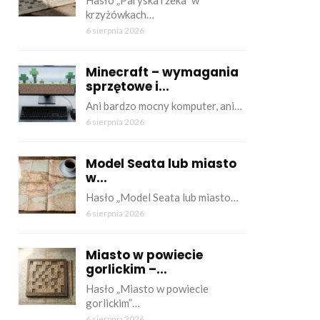
Hasło „Paryska rzeka” w
krzyżówkach…
6 sierpnia 2026
Minecraft – wymagania
sprzętowe i...
Ani bardzo mocny komputer, ani…
6 sierpnia 2026
Model Seata lub miasto
w...
Hasło „Model Seata lub miasto…
6 sierpnia 2026
Miasto w powiecie
gorlickim –...
Hasło „Miasto w powiecie
gorlickim”…
6 sierpnia 2026