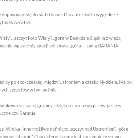
y dopasować się do siatki haseł. Dla autorów to wygodne 7-
głosek A-A-I-A.
sły”, „szczyt koło Wisły”, „góra w Beskidzie Śląskim z wieżą
ek nie wpisuje się spacji ani słowa „góra” – samą BARANIĄ.
anicy polsko-czeskiej, między Ustroniem a czeską Nydkiem. Ma ok.
lnych szczytów w tym paśmie.
 widokowa na samej granicy. Dzięki temu nazwa przewija się w
yczne czy Barania.
bez „Wielka”. Inne możliwe definicje: „szczyt nad Ustroniem”, „góra
okową w Ustroniu”. Charakterystyczny jest zaczynający słowo