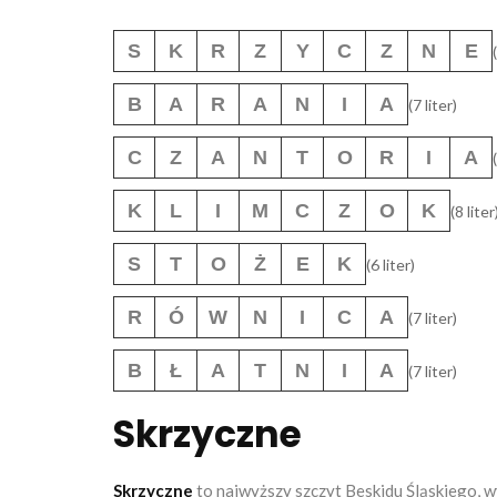
S
K
R
Z
Y
C
Z
N
E
B
A
R
A
N
I
A
(7 liter)
C
Z
A
N
T
O
R
I
A
K
L
I
M
C
Z
O
K
(8 liter
S
T
O
Ż
E
K
(6 liter)
R
Ó
W
N
I
C
A
(7 liter)
B
Ł
A
T
N
I
A
(7 liter)
Skrzyczne
Skrzyczne
to najwyższy szczyt Beskidu Śląskiego, w