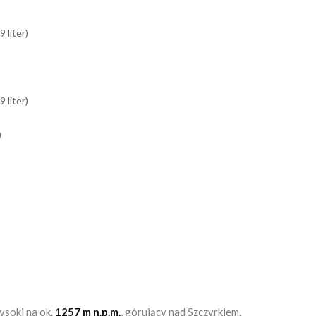
(9 liter)
(9 liter)
)
ysoki na ok.
1257 m n.p.m.
, górujący nad Szczyrkiem.