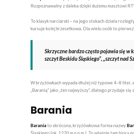
Rozpoznawalny z daleka dzięki dużemu masztowi RT
To klasyk narciarski – na jego stokach działa rozległ
kursuje kolej krzesełkowa. Dla wielu osób to pierws
Skrzyczne bardzo często pojawia się w 
szczyt Beskidu Śląskiego”, „szczyt nad 
W krzyżówkach wypada dłużej niż typowe 4–8 liter, al
„Baranią” jako „ten najwyższy”, dlatego przydaje si
Barania
Barania
to skrócona, krzyżówkowa forma nazwy
Bar
Śląskiego (ok. 1220 m n.p.m.). To właśnie tam biorą 