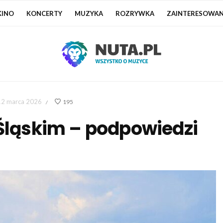
KINO
KONCERTY
MUZYKA
ROZRYWKA
ZAINTERESOWAN
12 marca 2026
195
/
 Śląskim – podpowiedzi