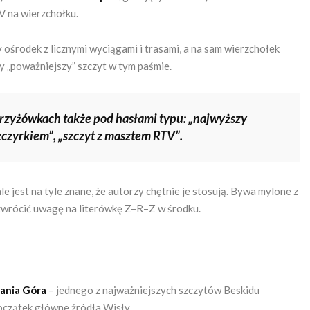
V na wierzchołku.
y ośrodek z licznymi wyciągami i trasami, a na sam wierzchołek
zy „poważniejszy” szczyt w tym paśmie.
krzyżówkach także pod hasłami typu: „najwyższy
Szczyrkiem”, „szczyt z masztem RTV”.
e jest na tyle znane, że autorzy chętnie je stosują. Bywa mylone z
ę zwrócić uwagę na literówkę Z–R–Z w środku.
ania Góra
– jednego z najważniejszych szczytów Beskidu
początek główne źródła Wisły.