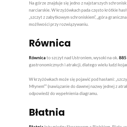
Na górze znajduje się jedno z najstarszych schronisk 
narciarskie. W krzyżówkach pada często krótkie hasło
„szczyt z zabytkowym schroniskiem”, „góra graniczna w
możliwości przy rozwiązywaniu.
Równica
Równica
to szczyt nad Ustroniem, wysoki na ok.
885 
gastronomicznych i atrakcji, dlatego wielu ludzi koja
W krzyżówkach może się pojawić pod hasłami: „szczyt 
Młynem”” (nawiązanie do dawnej nazwy jednej z atrakcj
odpowiedź do wypełnienia diagramu.
Błatnia
Błatnia
leży między Skoczowem a Bielskiem-Białą, w