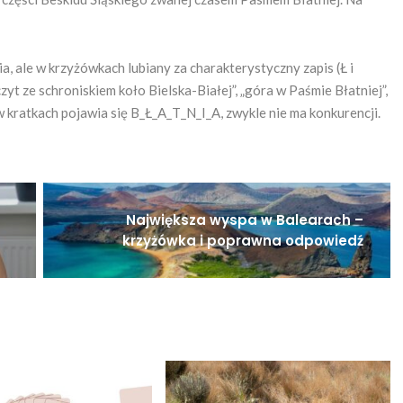
ia, ale w krzyżówkach lubiany za charakterystyczny zapis (Ł i
zyt ze schroniskiem koło Bielska-Białej”, „góra w Paśmie Błatniej”,
 w kratkach pojawia się B_Ł_A_T_N_I_A, zwykle nie ma konkurencji.
Największa wyspa w Balearach –
krzyżówka i poprawna odpowiedź