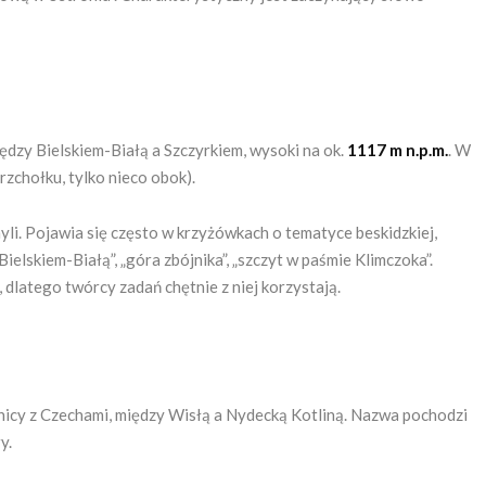
ędzy Bielskiem-Białą a Szczyrkiem, wysoki na ok.
1117 m n.p.m.
. W
rzchołku, tylko nieco obok).
myli. Pojawia się często w krzyżówkach o tematyce beskidzkiej,
lskiem-Białą”, „góra zbójnika”, „szczyt w paśmie Klimczoka”.
, dlatego twórcy zadań chętnie z niej korzystają.
anicy z Czechami, między Wisłą a Nydecką Kotliną. Nazwa pochodzi
y.