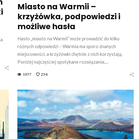
ń
Miasto na Warmii –
i
krzyżówka, podpowiedzi i
możliwe hasła
Hasło „miasto na Warmii” może prowadzić do kilku
ka
różnych odpowiedzi – Warmia ma sporo znanych
miejscowości, a krzyżówki chętnie z nich korzystają.
Poniżej najczęściej spotykane rozwiązania,…
1977
254