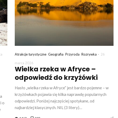
-
ca
Atrakcje turystyczne
Geografia
Przyroda
Rozrywka
26
marca 2026
Wielka rzeka w Afryce –
odpowiedź do krzyżówki
Hasło „wielka rzeka w Afryce” jest bardzo pojemne – w
krzyżówkach pojawia się kilka naprawdę popularnych
ma
odpowiedzi. Poniżej najczęściej spotykane, od
i o
najbardziej klasycznych. NIL (3 litery)…
e