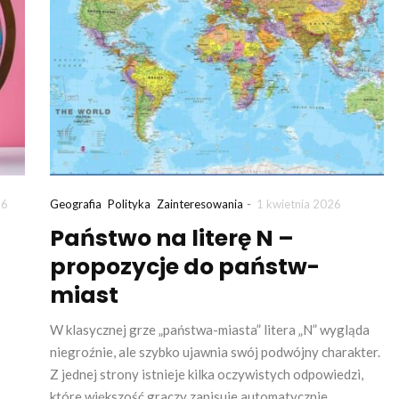
-
26
Geografia
Polityka
Zainteresowania
1 kwietnia 2026
Państwo na literę N –
propozycje do państw-
miast
W klasycznej grze „państwa-miasta” litera „N” wygląda
niegroźnie, ale szybko ujawnia swój podwójny charakter.
Z jednej strony istnieje kilka oczywistych odpowiedzi,
które większość graczy zapisuje automatycznie.…