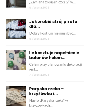
„Zamiana z księżniczką 2” w…
8 sierpnia 2026
Jak zrobić strój pirata
dla...
Dobry kostium nie musi być…
8 sierpnia 2026
Ile kosztuje napełnienie
balonów helem...
Celem przy planowaniu dekoracji
jest…
7 sierpnia 2026
Paryska rzeka –
krzyżówka i...
Hasło „Paryska rzeka” w
krzyżówkach…