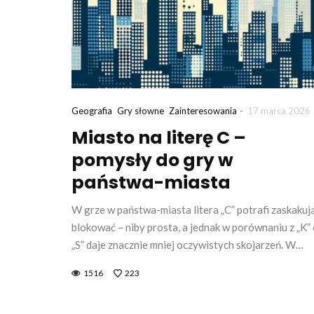
-
Geografia
Gry słowne
Zainteresowania
17 marca 2026
Miasto na literę C –
pomysły do gry w
państwa-miasta
W grze w państwa-miasta litera „C” potrafi zaskakuj
blokować – niby prosta, a jednak w porównaniu z „K”
„S” daje znacznie mniej oczywistych skojarzeń. W…
1516
223