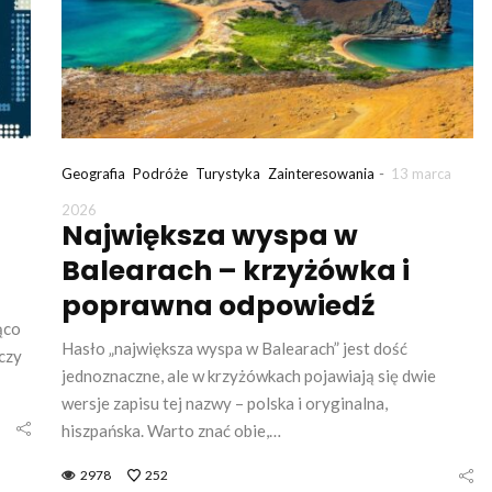
-
Geografia
Podróże
Turystyka
Zainteresowania
13 marca
2026
Największa wyspa w
Balearach – krzyżówka i
poprawna odpowiedź
ąco
Hasło „największa wyspa w Balearach” jest dość
 czy
jednoznaczne, ale w krzyżówkach pojawiają się dwie
wersje zapisu tej nazwy – polska i oryginalna,
hiszpańska. Warto znać obie,…
2978
252