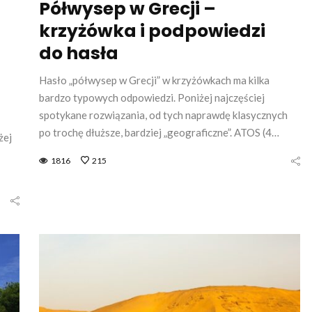
Półwysep w Grecji –
krzyżówka i podpowiedzi
do hasła
Hasło „półwysep w Grecji” w krzyżówkach ma kilka
bardzo typowych odpowiedzi. Poniżej najczęściej
spotykane rozwiązania, od tych naprawdę klasycznych
po trochę dłuższe, bardziej „geograficzne”. ATOS (4…
żej
1816
215