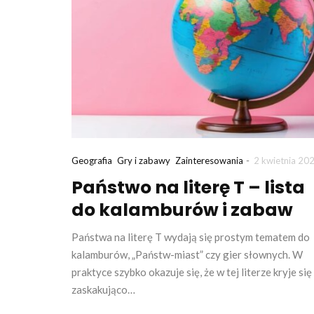
-
Geografia
Gry i zabawy
Zainteresowania
2 kwietnia 20
Państwo na literę T – lista
do kalamburów i zabaw
Państwa na literę T wydają się prostym tematem do
kalamburów, „Państw-miast” czy gier słownych. W
praktyce szybko okazuje się, że w tej literze kryje się
zaskakująco…