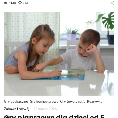
6138
213
Gry edukacyjne
Gry komputerowe
Gry towarzyskie
Rozrywka
-
Zabawa i rozwój
12 marca 2026
Gry planszowe dla dzieci od 5