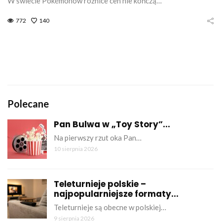
W świecie Pokémonów różnice cen nie kończą…
772
140
Polecane
Pan Bulwa w „Toy Story”...
Na pierwszy rzut oka Pan…
10 sierpnia 2026
Teleturnieje polskie –
najpopularniejsze formaty...
Teleturnieje są obecne w polskiej…
9 sierpnia 2026