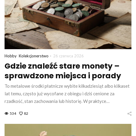
-
Hobby
Kolekcjonerstwo
26 czerwca 2026
Gdzie znaleźć stare monety –
sprawdzone miejsca i porady
To metalowe środki płatnicze wybite kilkadziesiąt albo kilkaset
lat temu, często już wycofane z obiegu i dziś cenione za
rzadkość, stan zachowania lub historię. W praktyce…
534
82