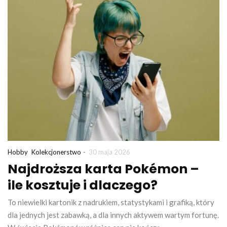
-
Hobby
Kolekcjonerstwo
30 maja 2026
Najdroższa karta Pokémon –
ile kosztuje i dlaczego?
To niewielki kartonik z nadrukiem, statystykami i grafiką, który
dla jednych jest zabawką, a dla innych aktywem wartym fortunę.