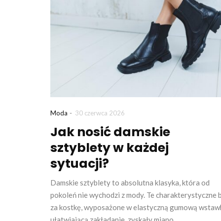
-
Moda
30 czerwca 2026
Jak nosić damskie
sztyblety w każdej
sytuacji?
Damskie sztyblety to absolutna klasyka, która od
pokoleń nie wychodzi z mody. Te charakterystyczne 
za kostkę, wyposażone w elastyczną gumową wstaw
ułatwiającą zakładanie, zyskały miano…