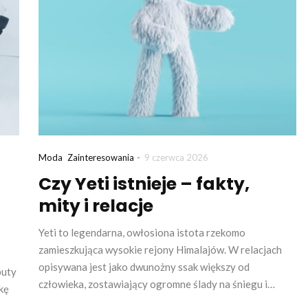
-
Moda
Zainteresowania
9 czerwca 2026
Czy Yeti istnieje – fakty,
mity i relacje
Yeti to legendarna, owłosiona istota rzekomo
zamieszkująca wysokie rejony Himalajów. W relacjach
opisywana jest jako dwunożny ssak większy od
buty
człowieka, zostawiający ogromne ślady na śniegu i…
kę