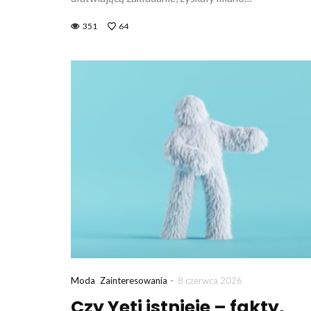
351
64
-
Moda
Zainteresowania
8 czerwca 2026
Czy Yeti istnieje – fakty,