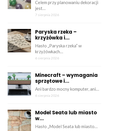
Celem przy planowaniu dekoracji
jest…
7 sierpnia 2026
Paryska rzeka –
krzyżówka i...
Hasło „Paryska rzeka” w
krzyżówkach…
6 sierpnia 2026
Minecraft – wymagania
sprzętowe i...
Ani bardzo mocny komputer, ani…
6 sierpnia 2026
Model Seata lub miasto
w...
Hasło „Model Seata lub miasto…