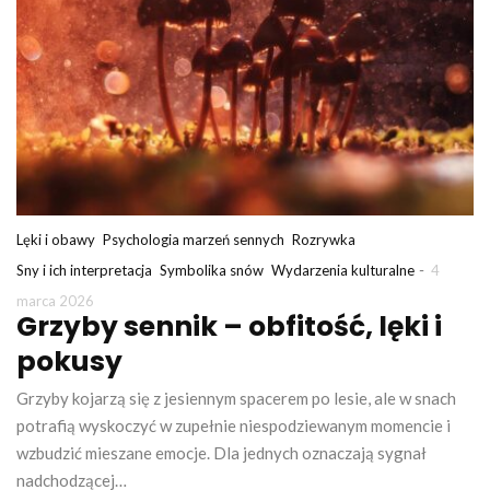
Lęki i obawy
Psychologia marzeń sennych
Rozrywka
-
Sny i ich interpretacja
Symbolika snów
Wydarzenia kulturalne
4
marca 2026
Grzyby sennik – obfitość, lęki i
pokusy
Grzyby kojarzą się z jesiennym spacerem po lesie, ale w snach
potrafią wyskoczyć w zupełnie niespodziewanym momencie i
wzbudzić mieszane emocje. Dla jednych oznaczają sygnał
nadchodzącej…