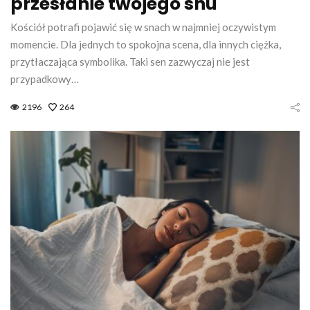
przesłanie twojego snu
Kościół potrafi pojawić się w snach w najmniej oczywistym
momencie. Dla jednych to spokojna scena, dla innych ciężka,
przytłaczająca symbolika. Taki sen zazwyczaj nie jest
przypadkowy…
2196
264