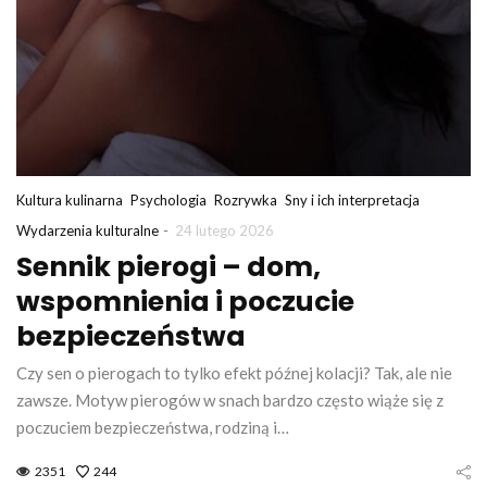
Kultura kulinarna
Psychologia
Rozrywka
Sny i ich interpretacja
-
Wydarzenia kulturalne
24 lutego 2026
Sennik pierogi – dom,
wspomnienia i poczucie
bezpieczeństwa
Czy sen o pierogach to tylko efekt późnej kolacji? Tak, ale nie
zawsze. Motyw pierogów w snach bardzo często wiąże się z
poczuciem bezpieczeństwa, rodziną i…
2351
244