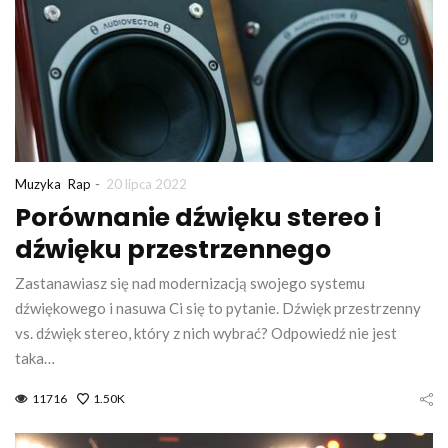
-
Muzyka
Rap
20 lipca 2022
Porównanie dźwięku stereo i
dźwięku przestrzennego
Zastanawiasz się nad modernizacją swojego systemu
dźwiękowego i nasuwa Ci się to pytanie. Dźwięk przestrzenny
vs. dźwięk stereo, który z nich wybrać? Odpowiedź nie jest
taka…
11716
1.50K