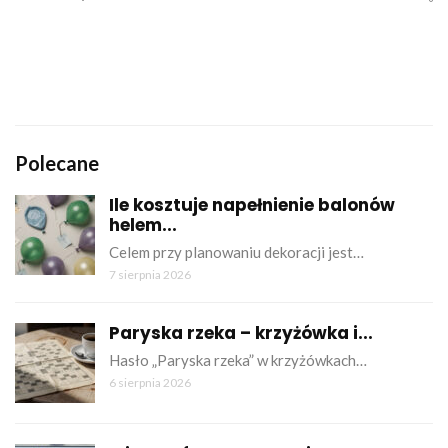
Polecane
Ile kosztuje napełnienie balonów
helem...
Celem przy planowaniu dekoracji jest…
7 sierpnia 2026
Paryska rzeka – krzyżówka i...
Hasło „Paryska rzeka” w krzyżówkach…
6 sierpnia 2026