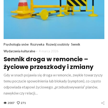
Psychologia snów
Rozrywka
Rozwój osobisty
Sennik
-
Wydarzenia kulturalne
4 marca 2026
Sennik droga w remoncie –
życiowe przeszkody i zmiany
Gdy w snach pojawia się droga w remoncie, zwykle towarzyszy
temu poczucie spowolnienia lub blokady (symptom), co często
odpowiada etapowi życiowego „przebudowywania” planów,
nawyków czy relacji…
2007
271