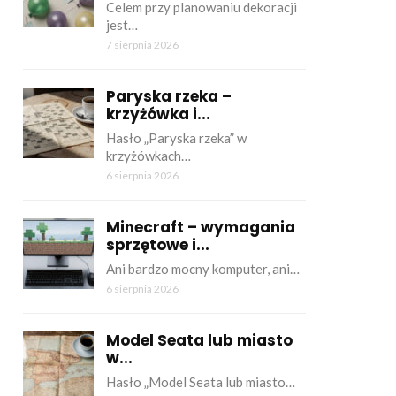
Celem przy planowaniu dekoracji
jest…
7 sierpnia 2026
Paryska rzeka –
krzyżówka i...
Hasło „Paryska rzeka” w
krzyżówkach…
6 sierpnia 2026
Minecraft – wymagania
sprzętowe i...
Ani bardzo mocny komputer, ani…
6 sierpnia 2026
Model Seata lub miasto
w...
Hasło „Model Seata lub miasto…