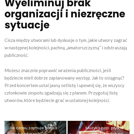
Wyeliminuj brak
organizacji i niezręczne
sytuacje
Cisza między utworami lub dyskusje o tym, jakie utwory zagrać
w następnej kolejności, pachną „amatorszczyzną” i odstraszają
publiczność.
Możesz znacznie poprawić wrażenia publiczności, jeśli
będziecie mieli dobrze zaplanowany występ. Jak to osiągnąć?
Przed koncertem ustal jasną setlistę i upewnij się, że wszyscy
członkowie zespołu zgadzają się z planem. Przygotuj listę
utworów, które będziecie grać w ustalonej kolejności.
Ile czasu zajmuje nauka
Muzyka pop: płytkie
gry na gitarze?
teksty i autotune