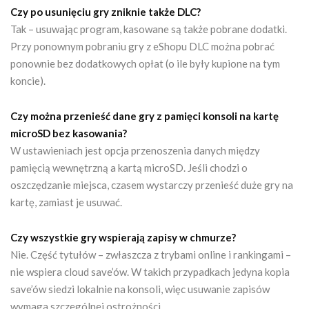
Czy po usunięciu gry zniknie także DLC?
Tak – usuwając program, kasowane są także pobrane dodatki.
Przy ponownym pobraniu gry z eShopu DLC można pobrać
ponownie bez dodatkowych opłat (o ile były kupione na tym
koncie).
Czy można przenieść dane gry z pamięci konsoli na kartę
microSD bez kasowania?
W ustawieniach jest opcja przenoszenia danych między
pamięcią wewnętrzną a kartą microSD. Jeśli chodzi o
oszczędzanie miejsca, czasem wystarczy przenieść duże gry na
kartę, zamiast je usuwać.
Czy wszystkie gry wspierają zapisy w chmurze?
Nie. Część tytułów – zwłaszcza z trybami online i rankingami –
nie wspiera cloud save’ów. W takich przypadkach jedyna kopia
save’ów siedzi lokalnie na konsoli, więc usuwanie zapisów
wymaga szczególnej ostrożności.