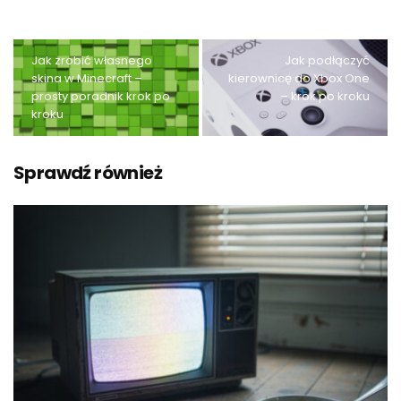
Jak zrobić własnego
Jak podłączyć
skina w Minecraft –
kierownicę do Xbox One
prosty poradnik krok po
– krok po kroku
kroku
Sprawdź również