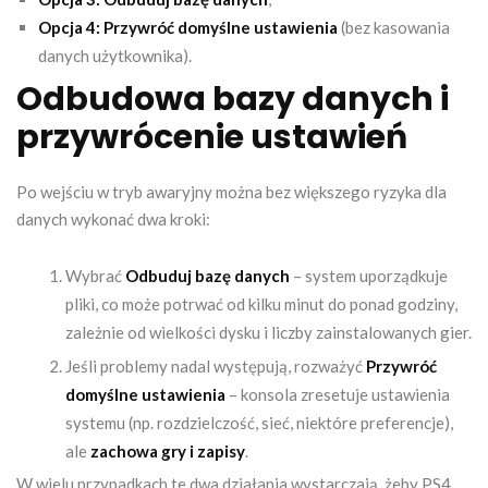
Opcja 4: Przywróć domyślne ustawienia
(bez kasowania
danych użytkownika).
Odbudowa bazy danych i
przywrócenie ustawień
Po wejściu w tryb awaryjny można bez większego ryzyka dla
danych wykonać dwa kroki:
Wybrać
Odbuduj bazę danych
– system uporządkuje
pliki, co może potrwać od kilku minut do ponad godziny,
zależnie od wielkości dysku i liczby zainstalowanych gier.
Jeśli problemy nadal występują, rozważyć
Przywróć
domyślne ustawienia
– konsola zresetuje ustawienia
systemu (np. rozdzielczość, sieć, niektóre preferencje),
ale
zachowa gry i zapisy
.
W wielu przypadkach te dwa działania wystarczają, żeby PS4