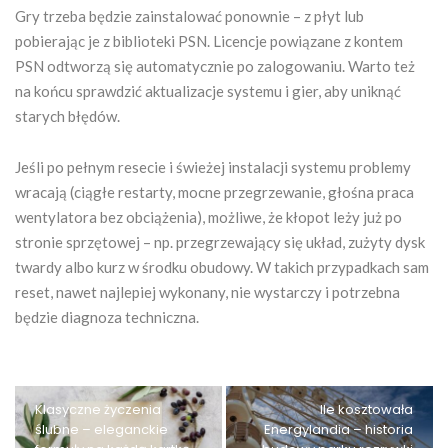
Gry trzeba będzie zainstalować ponownie – z płyt lub
pobierając je z biblioteki PSN. Licencje powiązane z kontem
PSN odtworzą się automatycznie po zalogowaniu. Warto też
na końcu sprawdzić aktualizacje systemu i gier, aby uniknąć
starych błędów.
Jeśli po pełnym resecie i świeżej instalacji systemu problemy
wracają (ciągłe restarty, mocne przegrzewanie, głośna praca
wentylatora bez obciążenia), możliwe, że kłopot leży już po
stronie sprzętowej – np. przegrzewający się układ, zużyty dysk
twardy albo kurz w środku obudowy. W takich przypadkach sam
reset, nawet najlepiej wykonany, nie wystarczy i potrzebna
będzie diagnoza techniczna.
Klasyczne życzenia
Ile kosztowała
ślubne – eleganckie
Energylandia – historia