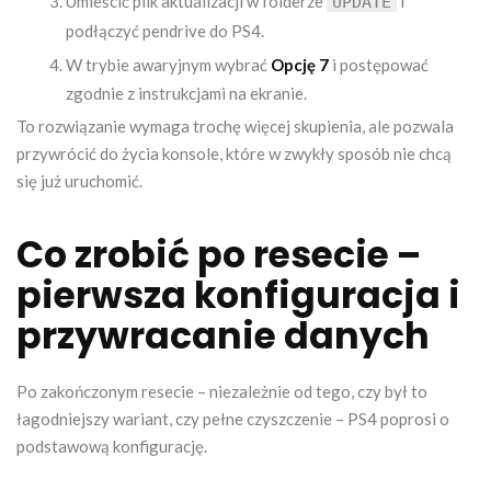
Umieścić plik aktualizacji w folderze
i
UPDATE
podłączyć pendrive do PS4.
W trybie awaryjnym wybrać
Opcję 7
i postępować
zgodnie z instrukcjami na ekranie.
To rozwiązanie wymaga trochę więcej skupienia, ale pozwala
przywrócić do życia konsole, które w zwykły sposób nie chcą
się już uruchomić.
Co zrobić po resecie –
pierwsza konfiguracja i
przywracanie danych
Po zakończonym resecie – niezależnie od tego, czy był to
łagodniejszy wariant, czy pełne czyszczenie – PS4 poprosi o
podstawową konfigurację.