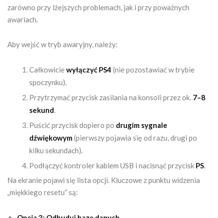
zarówno przy lżejszych problemach, jak i przy poważnych
awariach.
Aby wejść w tryb awaryjny, należy:
Całkowicie
wyłączyć PS4
(nie pozostawiać w trybie
spoczynku).
Przytrzymać przycisk zasilania na konsoli przez ok.
7–8
sekund
.
Puścić przycisk dopiero po
drugim sygnale
dźwiękowym
(pierwszy pojawia się od razu, drugi po
kilku sekundach).
Podłączyć kontroler kablem USB i nacisnąć przycisk
PS
.
Na ekranie pojawi się lista opcji. Kluczowe z punktu widzenia
„miękkiego resetu” są:
Opcja 3: Odbuduj bazę danych
,