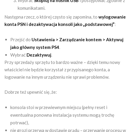
Wybrać
Skopiuj na nośnik USB
i postępować zgodnie z
komunikatami.
Następna rzecz, o której często się zapomina, to
wylogowanie
konta PSN i dezaktywacja konsoli jako „podstawowej”
:
Przejść do
Ustawienia > Zarządzanie kontem > Aktywuj
jako główny system PS4
.
Wybrać
Dezaktywuj
.
Przy sprzedaży sprzętu to bardzo ważne – dzięki temu nowy
właściciel nie będzie korzystał z przypisanego konta, a
logowanie na innym urządzeniu nie sprawi problemów.
Dobrze też upewnić się, że:
konsola stoi w przewiewnym miejscu (pełny reset i
ewentualna ponowna instalacja systemu mogą trochę
potrwać),
nie grozi przerwa w dostawie prądu – przerwanie procesu w