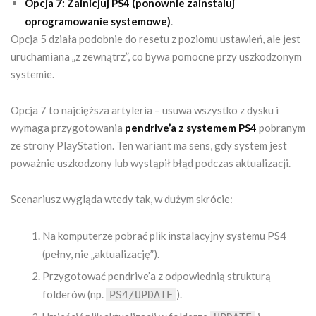
Opcja 7: Zainicjuj PS4 (ponownie zainstaluj
oprogramowanie systemowe)
.
Opcja 5 działa podobnie do resetu z poziomu ustawień, ale jest
uruchamiana „z zewnątrz”, co bywa pomocne przy uszkodzonym
systemie.
Opcja 7 to najcięższa artyleria – usuwa wszystko z dysku i
wymaga przygotowania
pendrive’a z systemem PS4
pobranym
ze strony PlayStation. Ten wariant ma sens, gdy system jest
poważnie uszkodzony lub wystąpił błąd podczas aktualizacji.
Scenariusz wygląda wtedy tak, w dużym skrócie:
Na komputerze pobrać plik instalacyjny systemu PS4
(pełny, nie „aktualizację”).
Przygotować pendrive’a z odpowiednią strukturą
folderów (np.
).
PS4/UPDATE