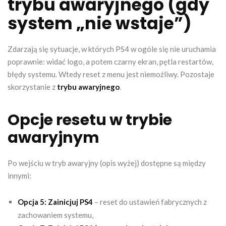
trybu awaryjnego (gdy
system „nie wstaje”)
Zdarzają się sytuacje, w których PS4 w ogóle się nie uruchamia
poprawnie: widać logo, a potem czarny ekran, pętla restartów,
błędy systemu. Wtedy reset z menu jest niemożliwy. Pozostaje
skorzystanie z
trybu awaryjnego
.
Opcje resetu w trybie
awaryjnym
Po wejściu w tryb awaryjny (opis wyżej) dostępne są między
innymi:
Opcja 5: Zainicjuj PS4
– reset do ustawień fabrycznych z
zachowaniem systemu,