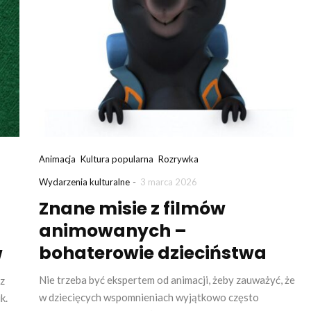
Animacja
Kultura popularna
Rozrywka
-
Wydarzenia kulturalne
3 marca 2026
Znane misie z filmów
animowanych –
a
bohaterowie dzieciństwa
w
Nie trzeba być ekspertem od animacji, żeby zauważyć, że
z
w dziecięcych wspomnieniach wyjątkowo często
k.