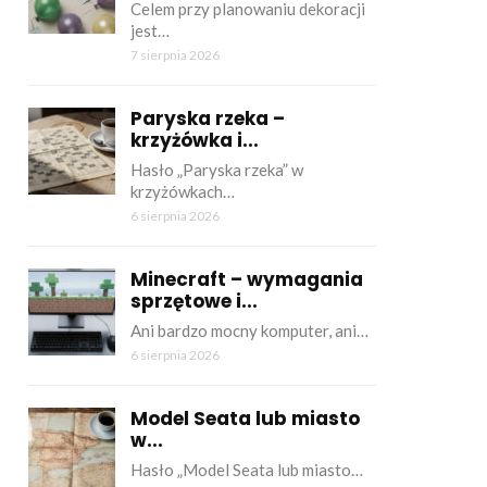
Celem przy planowaniu dekoracji
jest…
7 sierpnia 2026
Paryska rzeka –
krzyżówka i...
Hasło „Paryska rzeka” w
krzyżówkach…
6 sierpnia 2026
Minecraft – wymagania
sprzętowe i...
Ani bardzo mocny komputer, ani…
6 sierpnia 2026
Model Seata lub miasto
w...
Hasło „Model Seata lub miasto…