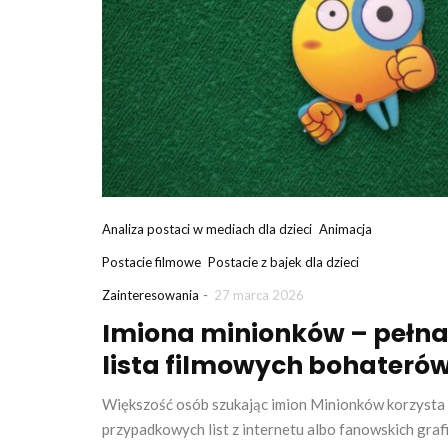
Analiza postaci w mediach dla dzieci
Animacja
Postacie filmowe
Postacie z bajek dla dzieci
-
Zainteresowania
27 marca 2026
Imiona minionków – pełn
lista filmowych bohateró
Większość osób szukając imion Minionków korzysta 
przypadkowych list z internetu albo fanowskich grafi