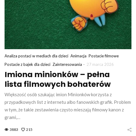
Analiza postaci w mediach dla dzieci
Animacja
Postacie filmowe
-
Postacie z bajek dla dzieci
Zainteresowania
27 marca 2026
Imiona minionków – pełna
lista filmowych bohaterów
Większość osób szukając imion Minionków korzysta z
przypadkowych list z internetu albo fanowskich grafik. Problem
w tym, że takie zestawienia często mieszają filmowy kanon z
grami,…
3883
215