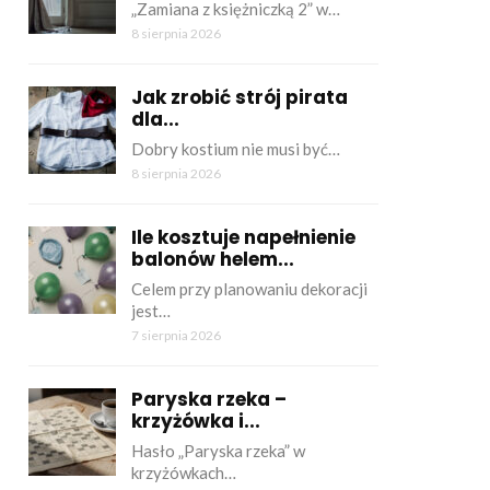
„Zamiana z księżniczką 2” w…
8 sierpnia 2026
Jak zrobić strój pirata
dla...
Dobry kostium nie musi być…
8 sierpnia 2026
Ile kosztuje napełnienie
balonów helem...
Celem przy planowaniu dekoracji
jest…
7 sierpnia 2026
Paryska rzeka –
krzyżówka i...
Hasło „Paryska rzeka” w
krzyżówkach…