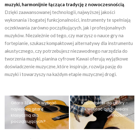
muzyki, harmonijnie łącząca tradycję z nowoczesnością
.
Dzięki zaawansowanej technologii, najwyższej jakości
wykonania i bogatej funkcjonalności, instrumenty te spełniają
oczekiwania zarówno początkujących, jak i profesjonalnych
muzyków. Niezależnie od tego, czy marzysz o nauce gry na
fortepianie, szukasz kompaktowej alternatywy dla instrumentu
akustycznego, czy potrzebujesz niezawodnego narzędzia do
tworzenia muzyki, pianina cyfrowe Kawai oferują wyjątkowe
doświadczenie muzyczne, które inspiruje, rozwija pasję do
muzyki i towarzyszy na każdym etapie muzycznej drogi.
Gitara 3/4: Jak wybrać
Kapodaster do gitary –
najlepszą gitarę
jak wybrać odpowiedni
klasyczną dla
model?
początkujących?