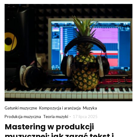
Gatunki muzyczne
Kompozycja i aranżacja
Muzyka
-
Produkcja muzyczna
Teoria muzyki
17 lipca 2025
Mastering w produkcji
muzycznej: jak zgrać tekst i