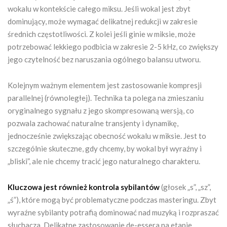
wokalu w kontekście całego miksu. Jeśli wokal jest zbyt
dominujący, może wymagać delikatnej redukcji w zakresie
średnich częstotliwości. Z kolei jeśli ginie w miksie, może
potrzebować lekkiego podbicia w zakresie 2-5 kHz, co zwiększy
jego czytelność bez naruszania ogólnego balansu utworu.
Kolejnym ważnym elementem jest zastosowanie kompresji
parallelnej (równoległej). Technika ta polega na zmieszaniu
oryginalnego sygnału z jego skompresowaną wersją, co
pozwala zachować naturalne transjenty i dynamikę,
jednocześnie zwiększając obecność wokalu w miksie. Jest to
szczególnie skuteczne, gdy chcemy, by wokal był wyraźny i
„bliski”, ale nie chcemy tracić jego naturalnego charakteru.
Kluczowa jest również kontrola sybilantów
(głosek „s”, „sz”,
„ś”), które mogą być problematyczne podczas masteringu. Zbyt
wyraźne sybilanty potrafią dominować nad muzyką i rozpraszać
słuchacza. Delikatne zastosowanie de-essera na etapie