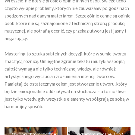
Wreszcie, nie bój się prosić o opinię innych osób. Świeże ucho
często wyłapie problemy, których nie zauważamy po godzinach
spędzonych nad danym materiałem. Szczególnie cenne są opinie
osób, które nie są zaznajomione z techniczną stroną produkcji
muzycznej, ale potrafią ocenić, czy przekaz utworu jest jasny i
angażujący.
Mastering to sztuka subtelnych decyzji, które w sumie tworzą
znaczącą różnicę. Umiejętne zgranie tekstu i muzyki w spójną
całość wymaga nie tylko technicznej wiedzy, ale również
artystycznego wyczucia i zrozumienia intencji twórców.
Pamiętaj, że ostatecznym celem jest stworzenie utworu, który
będzie emocjonalnie oddziaływał na słuchacza – a to możliwe
jest tylko wtedy, gdy wszystkie elementy współgrają ze sobą w
harmonijny sposób.
Dzwonki chromatyczne i
Gadżety muzyczne: Top 5