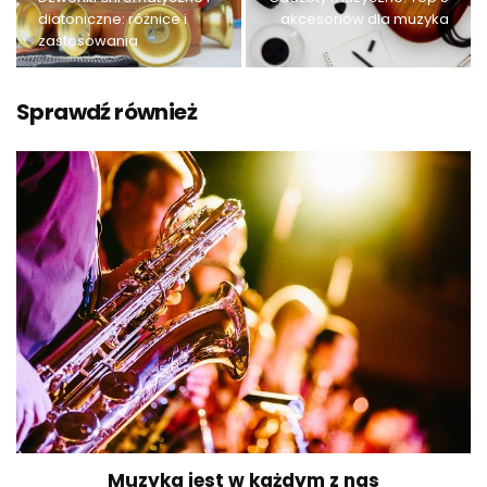
diatoniczne: różnice i
akcesoriów dla muzyka
zastosowania
Sprawdź również
Muzyka jest w każdym z nas