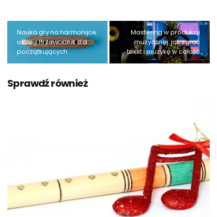
Nauka gry na harmonijce
Mastering w produkcji
ustnej: Przewodnik dla
muzycznej: jak zgrać
początkujących
tekst i muzykę w całość
Sprawdź również