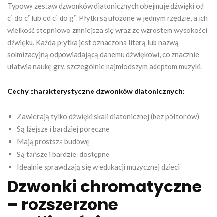
Typowy zestaw dzwonków diatonicznych obejmuje dźwięki od
c¹ do c² lub od c¹ do g². Płytki są ułożone w jednym rzędzie, a ich
wielkość stopniowo zmniejsza się wraz ze wzrostem wysokości
dźwięku. Każda płytka jest oznaczona literą lub nazwą
solmizacyjną odpowiadającą danemu dźwiękowi, co znacznie
ułatwia naukę gry, szczególnie najmłodszym adeptom muzyki.
Cechy charakterystyczne dzwonków diatonicznych:
Zawierają tylko dźwięki skali diatonicznej (bez półtonów)
Są lżejsze i bardziej poręczne
Mają prostszą budowę
Są tańsze i bardziej dostępne
Idealnie sprawdzają się w edukacji muzycznej dzieci
Dzwonki chromatyczne
– rozszerzone