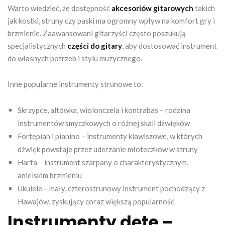
Warto wiedzieć, że dostępność
akcesoriów gitarowych
takich
jak kostki, struny czy paski ma ogromny wpływ na komfort gry i
brzmienie. Zaawansowani gitarzyści często poszukują
specjalistycznych
części do gitary
, aby dostosować instrument
do własnych potrzeb i stylu muzycznego.
Inne popularne instrumenty strunowe to:
Skrzypce, altówka, wiolonczela i kontrabas – rodzina
instrumentów smyczkowych o różnej skali dźwięków
Fortepian i pianino – instrumenty klawiszowe, w których
dźwięk powstaje przez uderzanie młoteczków w struny
Harfa – instrument szarpany o charakterystycznym,
anielskim brzmieniu
Ukulele – mały, czterostrunowy instrument pochodzący z
Hawajów, zyskujący coraz większą popularność
Instrumenty dęte –