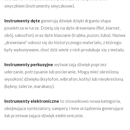
smyczkiem (instrumenty smyczkowe).
Instrumenty dęte
generują dźwięk dzięki drganiu słupa
powietrza w rurze. Dzielą się na dęte drewniane (flet, klarnet,
obój, saksofon) oraz dęte blaszane (trąbka, puzon, tuba). Nazwa
„drewniane” odnosi się do historycznego materiału, z którego
były wykonywane, choć dziś wiele z nich produkuje się z metalu.
Instrumenty perkusyjne
wytwarzają dźwięk poprzez
uderzanie, potrząsanie lub pocieranie. Mogą mieć określoną
wysokość dźwięku (ksylofon, wibrafon, kotły) lub nieokreśloną
(bębny, talerze, marakasy).
Instrumenty elektroniczne
to stosunkowo nowa kategoria,
obejmująca syntezatory, sampery i inne urządzenia generujące
lub przetwarzające dźwięk elektronicznie.