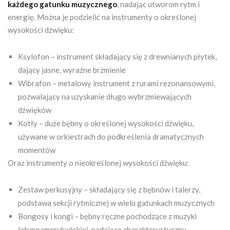
każdego gatunku muzycznego
, nadając utworom rytm i
energię. Można je podzielić na instrumenty o określonej
wysokości dźwięku:
Ksylofon – instrument składający się z drewnianych płytek,
dający jasne, wyraźne brzmienie
Wibrafon – metalowy instrument z rurami rezonansowymi,
pozwalający na uzyskanie długo wybrzmiewających
dźwięków
Kotły – duże bębny o określonej wysokości dźwięku,
używane w orkiestrach do podkreślenia dramatycznych
momentów
Oraz instrumenty o nieokreślonej wysokości dźwięku:
Zestaw perkusyjny – składający się z bębnów i talerzy,
podstawa sekcji rytmicznej w wielu gatunkach muzycznych
Bongosy i kongi – bębny ręczne pochodzące z muzyki
latynoamerykańskiej, nadające charakterystyczny,