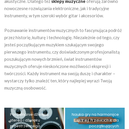
akustyczne. Dlatego też
sklepy muzyczne
oferują zarówno
nowoczesne rozwiązania elektroniczne, jak i tradycyjne
instrumenty, w tym szeroki wybór gitar i akcesoriów.
Poznawanie instrumentów muzycznych to fascynująca podróż
przez historię, kulturę i technologię. Niezależnie od tego, czy
jesteś początkującym muzykiem szukającym swojego
pierwszego instrumentu, czy doświadczonym profesjonalistą
poszukującym nowych brzmień, świat instrumentów
muzycznych oferuje nieskończone możliwości ekspresji i
twórczości. Każdy instrument ma swoją duszę i charakter –
wystarczy tylko znaleźć ten, który najlepiej wyrazi Twoją
muzyczną osobowość.
Porównanie dźwięku
Nauka gry na harmonijce
stereo i dźwięku
ustnej: Przewodnik dla
przestrzennego
początkujących