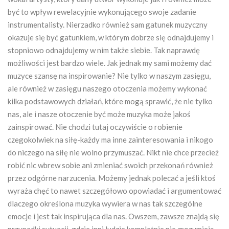
być to wpływ rewelacyjnie wykonującego swoje zadanie
instrumentalisty. Nierzadko również sam gatunek muzyczny
okazuje się być gatunkiem, w którym dobrze się odnajdujemy i
stopniowo odnajdujemy w nim także siebie. Tak naprawdę
możliwości jest bardzo wiele. Jak jednak my sami możemy dać
muzyce szansę na inspirowanie? Nie tylko w naszym zasięgu,
ale również w zasięgu naszego otoczenia możemy wykonać
kilka podstawowych działań, które mogą sprawić, że nie tylko
nas, ale i nasze otoczenie być może muzyka może jakoś
zainspirować. Nie chodzi tutaj oczywiście o robienie
czegokolwiek na siłę-każdy ma inne zainteresowania i nikogo
do niczego na siłę nie wolno przymuszać. Nikt nie chce przecież
robić nic wbrew sobie ani zmieniać swoich przekonań również
przez odgórne narzucenia. Możemy jednak polecać a jeśli ktoś
wyraża chęć to nawet szczegółowo opowiadać i argumentować
dlaczego określona muzyka wywiera w nas tak szczególne
emocje i jest tak inspirująca dla nas. Owszem, zawsze znajdą się
przypadki sytuacji, gdzie inni ludzie kompletnie nie zrozumieją