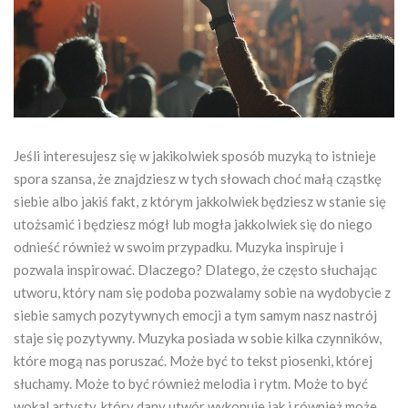
Jeśli interesujesz się w jakikolwiek sposób muzyką to istnieje
spora szansa, że znajdziesz w tych słowach choć małą cząstkę
siebie albo jakiś fakt, z którym jakkolwiek będziesz w stanie się
utożsamić i będziesz mógł lub mogła jakkolwiek się do niego
odnieść również w swoim przypadku. Muzyka inspiruje i
pozwala inspirować. Dlaczego? Dlatego, że często słuchając
utworu, który nam się podoba pozwalamy sobie na wydobycie z
siebie samych pozytywnych emocji a tym samym nasz nastrój
staje się pozytywny. Muzyka posiada w sobie kilka czynników,
które mogą nas poruszać. Może być to tekst piosenki, której
słuchamy. Może to być również melodia i rytm. Może to być
wokal artysty, który dany utwór wykonuje jak i również może