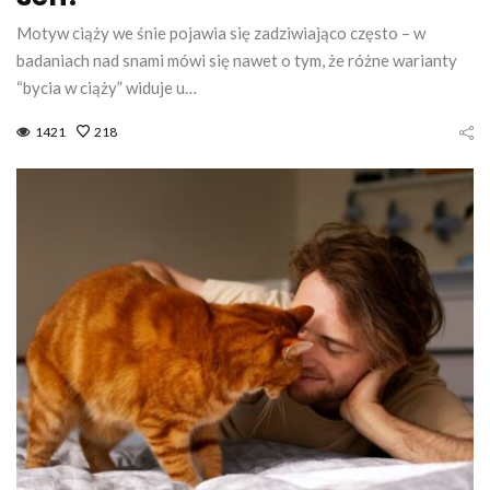
Motyw ciąży we śnie pojawia się zadziwiająco często – w
badaniach nad snami mówi się nawet o tym, że różne warianty
“bycia w ciąży” widuje u…
1421
218