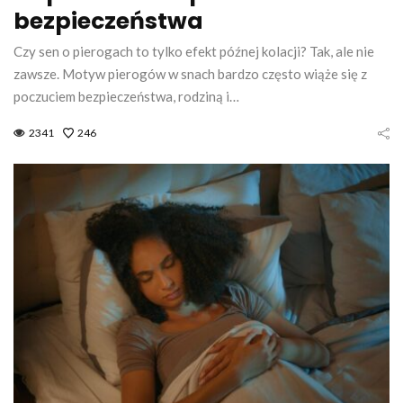
bezpieczeństwa
Czy sen o pierogach to tylko efekt późnej kolacji? Tak, ale nie
zawsze. Motyw pierogów w snach bardzo często wiąże się z
poczuciem bezpieczeństwa, rodziną i…
2341
246