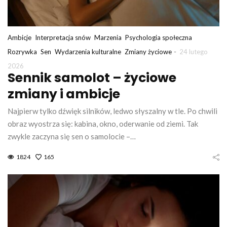
Ambicje
Interpretacja snów
Marzenia
Psychologia społeczna
-
Rozrywka
Sen
Wydarzenia kulturalne
Zmiany życiowe
24 lutego
2026
Sennik samolot – życiowe
zmiany i ambicje
Najpierw tylko dźwięk silników, ledwo słyszalny w tle. Po chwili
obraz wyostrza się: kabina, okno, oderwanie od ziemi. Tak
zwykle zaczyna się sen o samolocie –…
1824
165