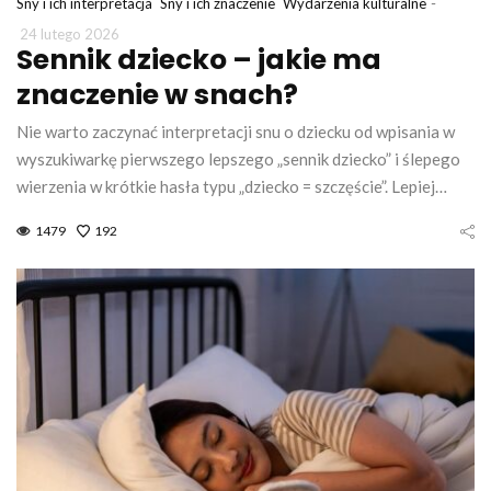
-
Sny i ich interpretacja
Sny i ich znaczenie
Wydarzenia kulturalne
24 lutego 2026
Sennik dziecko – jakie ma
znaczenie w snach?
Nie warto zaczynać interpretacji snu o dziecku od wpisania w
wyszukiwarkę pierwszego lepszego „sennik dziecko” i ślepego
wierzenia w krótkie hasła typu „dziecko = szczęście”. Lepiej…
1479
192