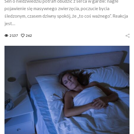
Sen o niedźwiedziu potrafi obudzić z serca w gardle: nagłe
pojawienie się masywnego zwierzęcia, poczucie bycia
śledzonym, czasem dziwny spokój, że „to coś ważnego”. Reakcja
jest…
2137
262