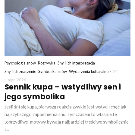
Psychologia snów
Rozrywka
Sny i ich interpretacja
-
Sny i ich znaczenie
Symbolika snów
Wydarzenia kulturalne
24
lutego 2026
Sennik kupa – wstydliwy sen i
jego symbolika
Jeśli śni się kupa, pierwszą reakcją zwykle jest wstyd i chęć jak
najszybszego zapomnienia snu. Tymczasem to właśnie te
„obrzydliwe” motywy bywają najbardziej treściwe symbolicznie
i…