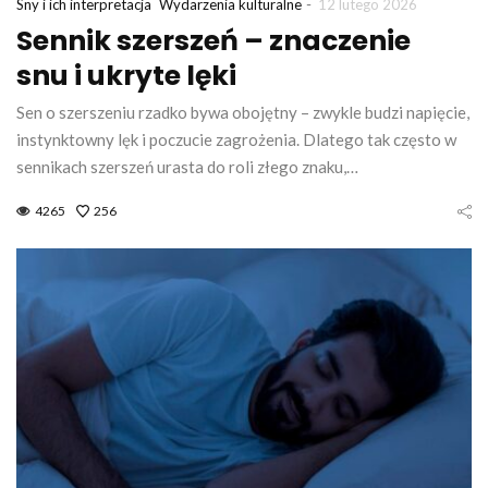
-
Sny i ich interpretacja
Wydarzenia kulturalne
12 lutego 2026
Sennik szerszeń – znaczenie
snu i ukryte lęki
Sen o szerszeniu rzadko bywa obojętny – zwykle budzi napięcie,
instynktowny lęk i poczucie zagrożenia. Dlatego tak często w
sennikach szerszeń urasta do roli złego znaku,…
4265
256