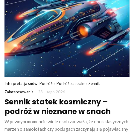
Interpretacja snów
Podróże
Podróże astralne
Sennik
-
Zainteresowania
23 lutego 2026
Sennik statek kosmiczny –
podróż w nieznane w snach
W pewnym momencie wiele osób zauważa, że obok klasycznych
marzeń o samolotach czy pociągach zaczynają się pojawiać sny